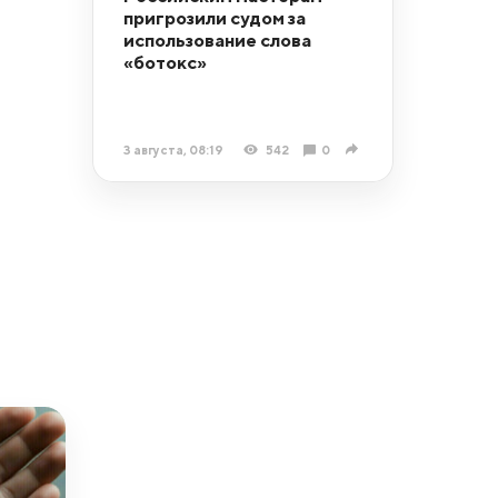
пригрозили судом за
использование слова
«ботокс»
3 августа, 08:19
542
0