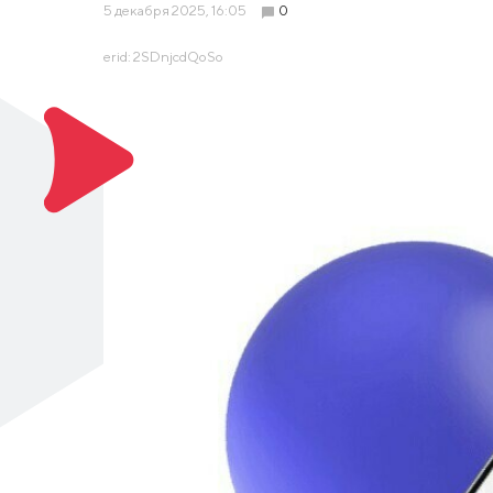
5 декабря 2025, 16:05
0
erid: 2SDnjcdQoSo