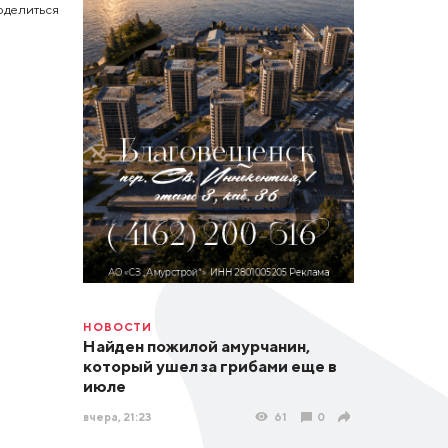
оделиться
НОВОСТИ
Найден пожилой амурчанин,
который ушел за грибами еще в
июле
вчера, 21:23
61
0