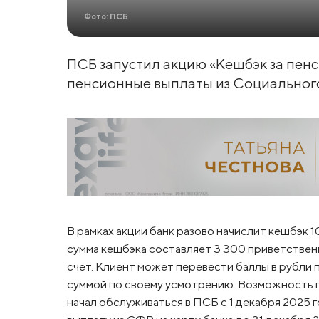
Фото: ПСБ
ПСБ запустил акцию «Кешбэк за пен
пенсионные выплаты из Социального
В рамках акции банк разово начислит кешбэк 
сумма кешбэка составляет 3 300 приветствен
счет. Клиент может перевести баллы в рубли п
суммой по своему усмотрению. Возможность п
начал обслуживаться в ПСБ с 1 декабря 2025 