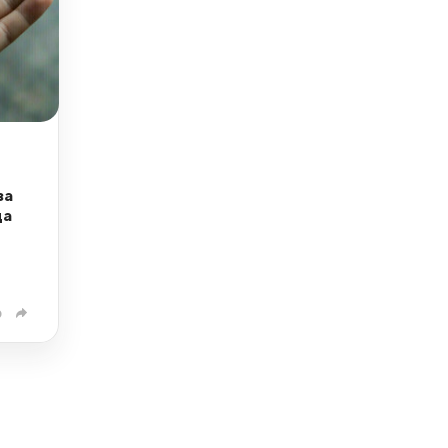
за
да
0