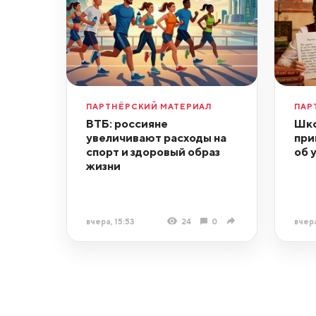
ПАРТНЁРСКИЙ МАТЕРИАЛ
ПАР
ВТБ: россияне
Шко
увеличивают расходы на
при
спорт и здоровый образ
об 
жизни
вчера, 15:53
24
0
вчера