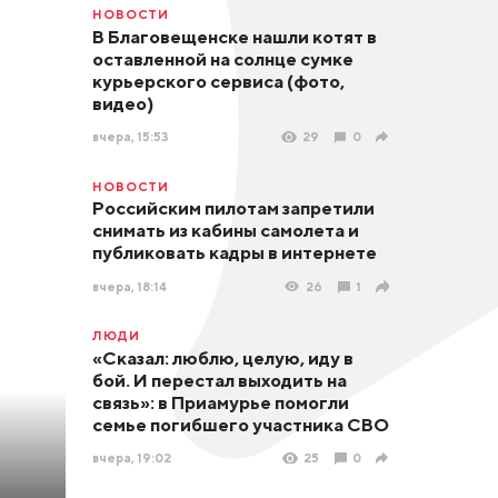
НОВОСТИ
В Благовещенске нашли котят в
оставленной на солнце сумке
курьерского сервиса (фото,
видео)
вчера, 15:53
29
0
НОВОСТИ
Российским пилотам запретили
снимать из кабины самолета и
публиковать кадры в интернете
вчера, 18:14
26
1
ЛЮДИ
«Сказал: люблю, целую, иду в
бой. И перестал выходить на
связь»: в Приамурье помогли
семье погибшего участника СВО
вчера, 19:02
25
0