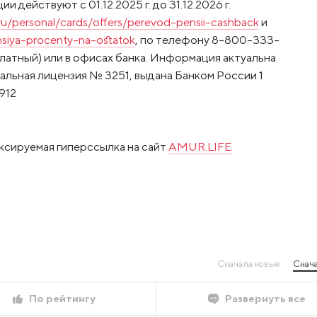
и действуют с 01.12.2025 г. до 31.12.2026 г.
ru/personal/cards/offers/perevod-pensii-cashback
и
nsiya-procenty-na-ostatok
, по телефону 8-800-333-
латный) или в офисах банка. Информация актуальна
альная лицензия № 3251, выдана Банком России 1
912
ксируемая гиперссылка на сайт
AMUR.LIFE
Сначала новые
Снача
По рейтингу
Развернуть все