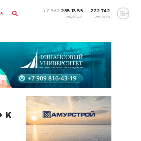
+7 962
285 13 55
222 742
ЛА
редакция
реклама
 к