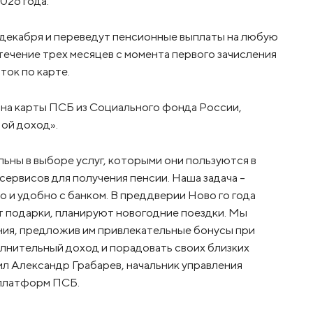
026 года.
 декабря и переведут пенсионные выплаты на любую
 течение трех месяцев с момента первого зачисления
ток по карте.
 на карты ПСБ из Социального фонда России,
Мой доход».
ны в выборе услуг, которыми они пользуются в
сервисов для получения пенсии. Наша задача –
о и удобно с банком. В преддверии Ново го года
т подарки, планируют новогодние поездки. Мы
ия, предложив им привлекательные бонусы при
олнительный доход и порадовать своих близких
л Александр Грабарев, начальник управления
 платформ ПСБ.