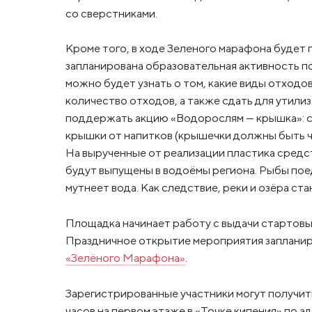
со сверстниками.
Кроме того, в ходе Зеленого марафона будет 
запланирована образовательная активность по
можно будет узнать о том, какие виды отходо
количество отходов, а также сдать для утили
поддержать акцию «Водорослям — крышка»: с
крышки от напитков (крышечки должны быть ч
На вырученные от реализации пластика средс
будут выпущены в водоёмы региона. Рыбы пое
мутнеет вода. Как следствие, реки и озёра ста
Площадка начинает работу с выдачи стартовых
Праздничное открытие мероприятия запланиро
«Зелёного Марафона»
.
Зарегистрированные участники могут получить
часов на первом этаже в «Точке кипения» по ад