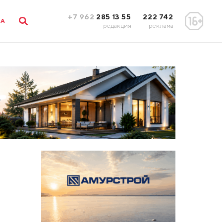
+7 962
285 13 55
222 742
ЛА
редакция
реклама