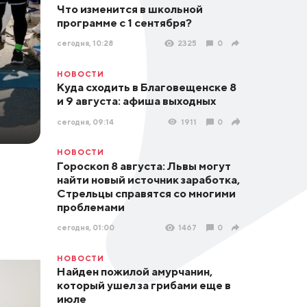
Что изменится в школьной
программе с 1 сентября?
сегодня, 10:28
2325
0
НОВОСТИ
Куда сходить в Благовещенске 8
и 9 августа: афиша выходных
сегодня, 09:14
1911
0
НОВОСТИ
Гороскоп 8 августа: Львы могут
найти новый источник заработка,
Стрельцы справятся со многими
проблемами
сегодня, 01:00
1467
0
НОВОСТИ
Найден пожилой амурчанин,
который ушел за грибами еще в
июле