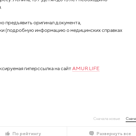
.
но предъявить оригинал документа,
вки (подробную информацию о медицинских справках
ксируемая гиперссылка на сайт
AMUR.LIFE
Сначала новые
Снача
По рейтингу
Развернуть все