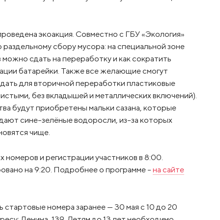
проведена экоакция. Совместно с ГБУ «Экология»
 раздельному сбору мусора: на специальной зоне
в можно сдать на переработку и как сократить
зации батарейки. Также все желающие смогут
дать для вторичной переработки пластиковые
истыми, без вкладышей и металлических включений).
тва будут приобретены мальки сазана, которые
дают сине-зелёные водоросли, из-за которых
новятся чище.
 номеров и регистрации участников в 8:00.
вано на 9:20. Подробнее о программе –
на сайте
 стартовые номера заранее — 30 мая с 10 до 20
ресу: Ленина, 139. Детям до 13 лет необходимо