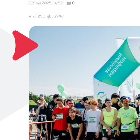
29 мая 2025, 14:59
0
erid: 2SDnjbvuYXo