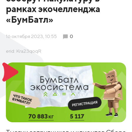
рамках экочелленджа
«БумБатл»
16 октября 2023, 10:55
0
erid: Kra23qoqR