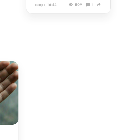
вчера, 16:44
509
1