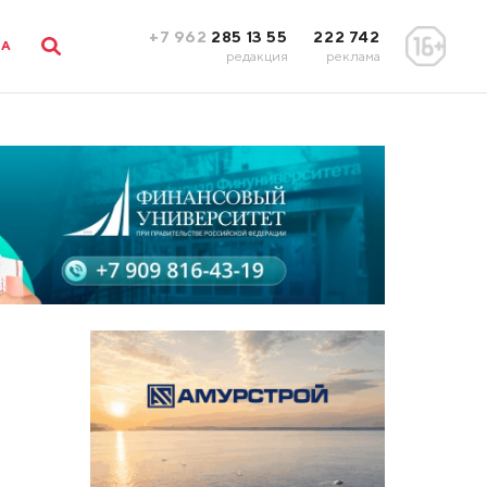
+7 962
285 13 55
222 742
ЛА
редакция
реклама