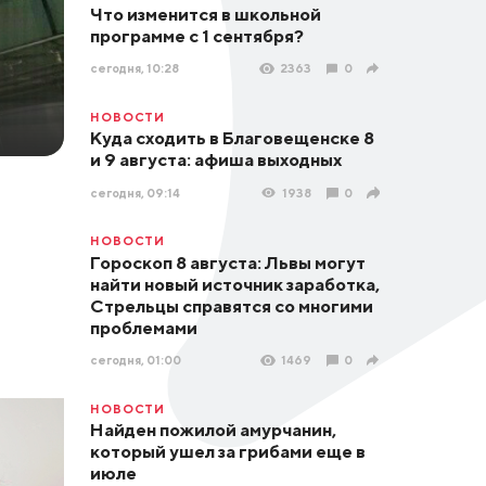
Что изменится в школьной
программе с 1 сентября?
сегодня, 10:28
2363
0
НОВОСТИ
Куда сходить в Благовещенске 8
и 9 августа: афиша выходных
сегодня, 09:14
1938
0
НОВОСТИ
Гороскоп 8 августа: Львы могут
найти новый источник заработка,
Стрельцы справятся со многими
проблемами
сегодня, 01:00
1469
0
НОВОСТИ
Найден пожилой амурчанин,
который ушел за грибами еще в
июле