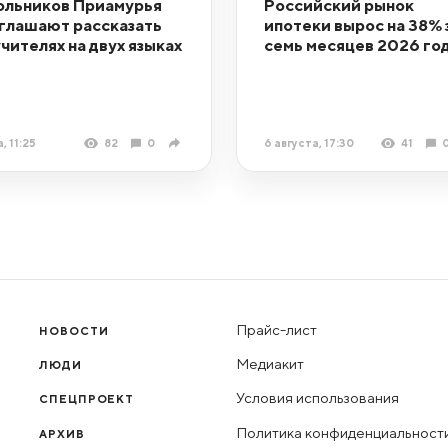
льников Приамурья
Российский рынок
глашают рассказать
ипотеки вырос на 38% 
учителях на двух языках
семь месяцев 2026 го
, 11:25
82
0
6 августа, 17:30
41
Прайс-лист
НОВОСТИ
Медиакит
ЛЮДИ
Условия использования
СПЕЦПРОЕКТ
Политика конфиденциальност
АРХИВ