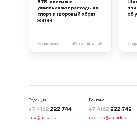
ВТБ: россияне
Шко
увеличивают расходы на
при
спорт и здоровый образ
об 
жизни
вчера, 15:53
32
0
вчера
Редакция
Реклама
+7 4162
222 744
+7 4162
222 742
info@amur.life
reklama@amur.life