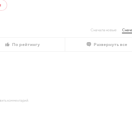
Ы
Сначала новые
Снача
По рейтингу
Развернуть все
авить комментарий.