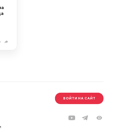
за
да
0
ВОЙТИ НА САЙТ
и