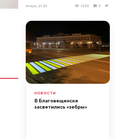
вчера, 21:23
1303
0
НОВОСТИ
В Благовещенске
засветились «зебры»