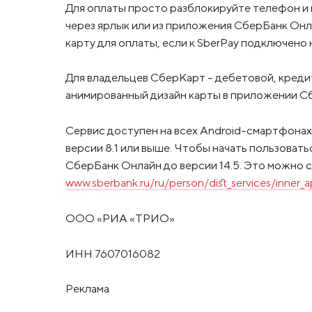
Для оплаты просто разблокируйте телефон и п
через ярлык или из приложения СберБанк Онл
карту для оплаты, если к SberPay подключено
Для владельцев СберКарт – дебетовой, кредит
анимированный дизайн карты в приложении Сб
Сервис доступен на всех Android-смартфонах
версии 8.1 или выше. Чтобы начать пользова
СберБанк Онлайн до версии 14.5. Это можно с
www.sberbank.ru/ru/person/dist_services/inner_
ООО «РИА «ТРИО»
ИНН 7607016082
Реклама