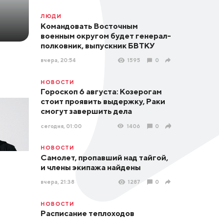
ЛЮДИ
Командовать Восточным
военным округом будет генерал-
полковник, выпускник БВТКУ
вчера, 20:54
1595
0
НОВОСТИ
Гороскоп 6 августа: Козерогам
стоит проявить выдержку, Раки
смогут завершить дела
сегодня, 01:00
1406
0
НОВОСТИ
Самолет, пропавший над тайгой,
и члены экипажа найдены
вчера, 21:38
1287
0
НОВОСТИ
Расписание теплоходов