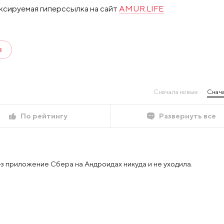
ксируемая гиперссылка на сайт
AMUR.LIFE
Ы
Сначала новые
Снача
По рейтингу
Развернуть все
з приложение Сбера на Андроидах никуда и не уходила.