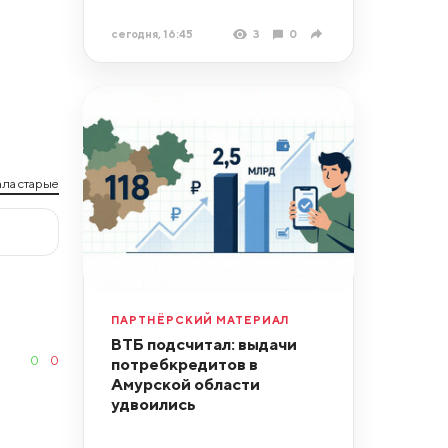
сегодня, 16:45
3
0
ла старые
ПАРТНЁРСКИЙ МАТЕРИАЛ
ВТБ подсчитал: выдачи
0
0
потребкредитов в
Амурской области
удвоились