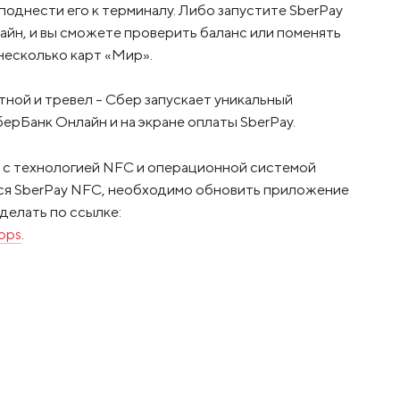
однести его к терминалу. Либо запустите SberPay
айн, и вы сможете проверить баланс или поменять
 несколько карт «Мир».
ной и тревел – Сбер запускает уникальный
ерБанк Онлайн и на экране оплаты SberPay.
 с технологией NFC и операционной системой
ться SberPay NFC, необходимо обновить приложение
делать по ссылке:
apps
.