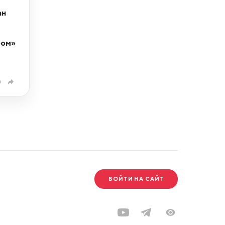
ан
ром»
0
ВОЙТИ НА САЙТ