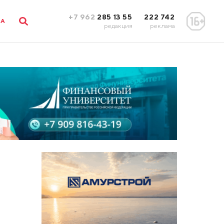
+7 962
285 13 55
222 742
ЛА
редакция
реклама