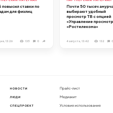
 повысил ставки по
Почти 50 тысяч амурч
адам для физлиц
выбирают удобный
просмотр ТВ с опцией
«Управление просмот
«Ростелекома»
ня, 13:26
135
0
4 августа, 13:42
132
Прайс-лист
НОВОСТИ
Медиакит
ЛЮДИ
Условия использования
СПЕЦПРОЕКТ