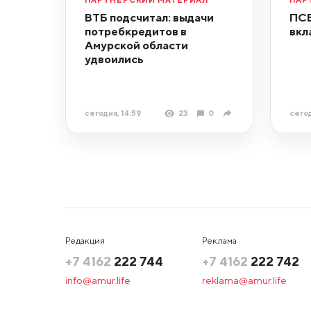
ВТБ подсчитал: выдачи
ПСБ
потребкредитов в
вкл
Амурской области
удвоились
сегодня, 14:59
23
0
сегод
Редакция
Реклама
+7 4162
222 744
+7 4162
222 742
info@amur.life
reklama@amur.life