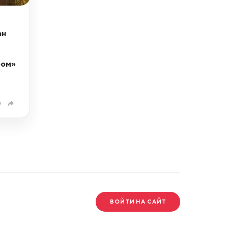
ан
ром»
0
ВОЙТИ НА САЙТ