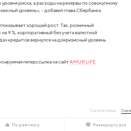
уровня риска, а расходы на резервы по совокупному
исный уровень», – добавил глава Сбербанка.
 показывает хороший рост. Так, розничный
 на 9 %, корпоративный без учета валютной
ыдач кредитов вернулся на докризисный уровень
ксируемая гиперссылка на сайт
AMUR.LIFE
Сначала новые
Снача
По рейтингу
Развернуть все