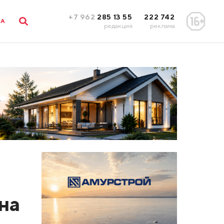
+7 962
285 13 55
222 742
ЛА
редакция
реклама
на