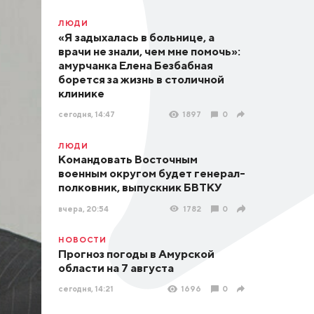
ЛЮДИ
«Я задыхалась в больнице, а
врачи не знали, чем мне помочь»:
амурчанка Елена Безбабная
борется за жизнь в столичной
клинике
сегодня, 14:47
1897
0
ЛЮДИ
Командовать Восточным
военным округом будет генерал-
полковник, выпускник БВТКУ
вчера, 20:54
1782
0
НОВОСТИ
Прогноз погоды в Амурской
области на 7 августа
сегодня, 14:21
1696
0