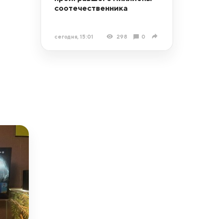
соотечественника
сегодня, 15:01
298
0