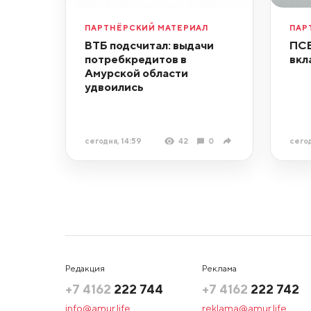
ПАРТНЁРСКИЙ МАТЕРИАЛ
ПАР
ВТБ подсчитал: выдачи
ПСБ
потребкредитов в
вкл
Амурской области
удвоились
сегодня, 14:59
42
0
сегод
Редакция
Реклама
+7 4162
222 744
+7 4162
222 742
info@amur.life
reklama@amur.life