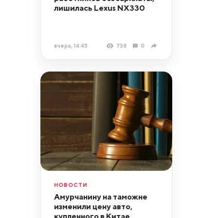
лишилась Lexus NX330
вчера, 14:45
738
0
НОВОСТИ
Амурчанину на таможне
изменили цену авто,
купленного в Китае