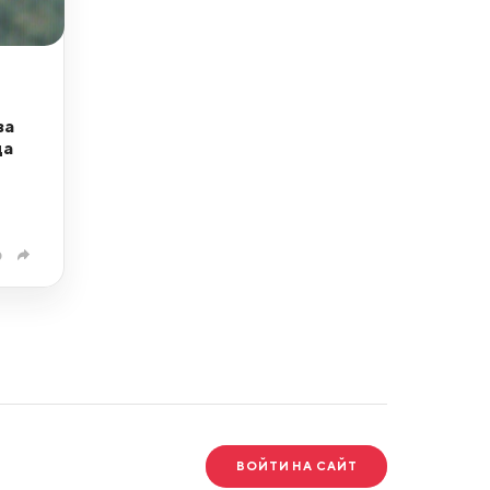
за
да
0
ВОЙТИ НА САЙТ