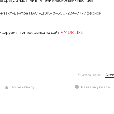
е сразу, а частями в течение нескольких месяцев.
Контакт-центра ПАО «ДЭК» 8-800-234-7777 (звонок
ксируемая гиперссылка на сайт
AMUR.LIFE
Сначала новые
Снача
По рейтингу
Развернуть все