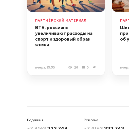
ПАРТНЁРСКИЙ МАТЕРИАЛ
ПАР
ВТБ: россияне
Шко
увеличивают расходы на
при
спорт и здоровый образ
об 
жизни
вчера, 15:53
28
0
вчера
Редакция
Реклама
+7 4162
222 744
+7 4162
222 742