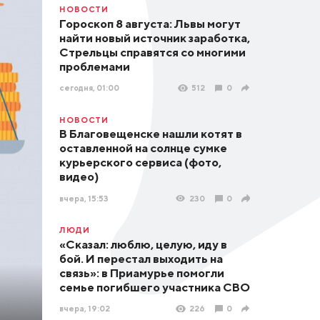
НОВОСТИ
Гороскоп 8 августа: Львы могут
найти новый источник заработка,
Стрельцы справятся со многими
проблемами
сегодня, 01:00
512
0
НОВОСТИ
В Благовещенске нашли котят в
оставленной на солнце сумке
курьерского сервиса (фото,
видео)
вчера, 15:53
230
0
ЛЮДИ
«Сказал: люблю, целую, иду в
бой. И перестал выходить на
связь»: в Приамурье помогли
семье погибшего участника СВО
вчера, 19:02
226
0