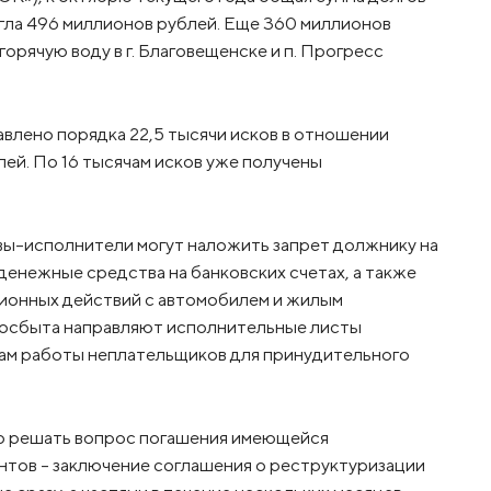
гла 496 миллионов рублей. Еще 360 миллионов
орячую воду в г. Благовещенске и п. Прогресс
авлено порядка 22,5 тысячи исков в отношении
ей. По 16 тысячам исков уже получены
вы-исполнители могут наложить запрет должнику на
 денежные средства на банковских счетах, а также
ционных действий с автомобилем и жилым
госбыта направляют исполнительные листы
там работы неплательщиков для принудительного
о решать вопрос погашения имеющейся
антов – заключение соглашения о реструктуризации