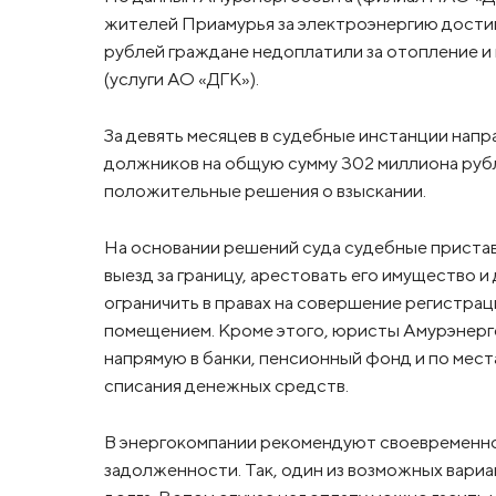
жителей Приамурья за электроэнергию дости
рублей граждане недоплатили за отопление и г
(услуги АО «ДГК»).
За девять месяцев в судебные инстанции напр
должников на общую сумму 302 миллиона рубл
положительные решения о взыскании.
На основании решений суда судебные приста
выезд за границу, арестовать его имущество и
ограничить в правах на совершение регистра
помещением. Кроме этого, юристы Амурэнер
напрямую в банки, пенсионный фонд и по мес
списания денежных средств.
В энергокомпании рекомендуют своевременн
задолженности. Так, один из возможных вари