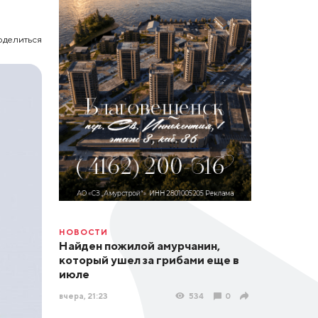
оделиться
НОВОСТИ
Найден пожилой амурчанин,
который ушел за грибами еще в
июле
вчера, 21:23
534
0