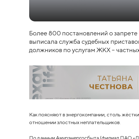
Более 800 постановлений о запрете н
выписала служба судебных приставо
должников по услугам ЖКХ – частны
Как поясняют в энергокомпании, столь жёсткие
отношении злостных неплательщиков.
По данным Амурэнергосбыта (филиал ПАО «ДЭ