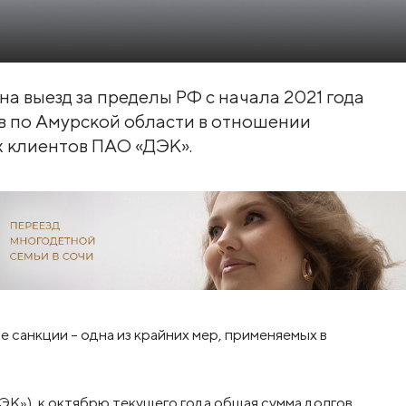
а выезд за пределы РФ с начала 2021 года
в по Амурской области в отношении
х клиентов ПАО «ДЭК».
 санкции – одна из крайних мер, применяемых в
К»), к октябрю текущего года общая сумма долгов