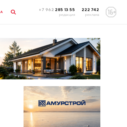
+7 962
285 13 55
222 742
ЛА
редакция
реклама