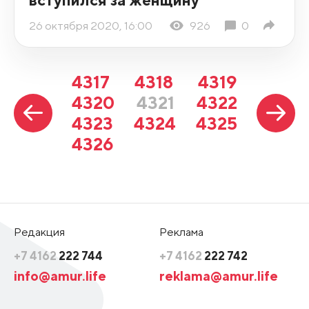
26 октября 2020, 16:00
926
0
4317
4318
4319
4320
4321
4322
4323
4324
4325
4326
Редакция
Реклама
+7 4162
222 744
+7 4162
222 742
info@amur.life
reklama@amur.life