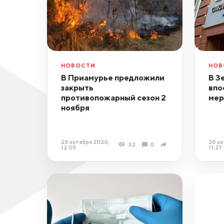
НОВОСТИ
НОВ
В Приамурье предложили
В З
закрыть
впо
противопожарный сезон 2
мер
ноября
28 октября 2020,
28 ок
32
0
12:05
11:27