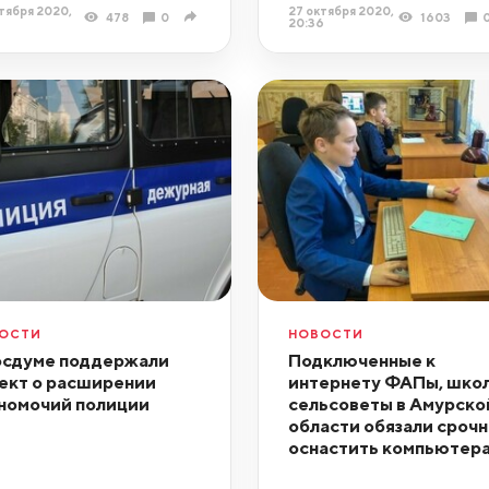
тября 2020,
27 октября 2020,
478
0
1603
20:36
ОСТИ
НОВОСТИ
осдуме поддержали
Подключенные к
ект о расширении
интернету ФАПы, школ
номочий полиции
сельсоветы в Амурско
области обязали срочн
оснастить компьютер