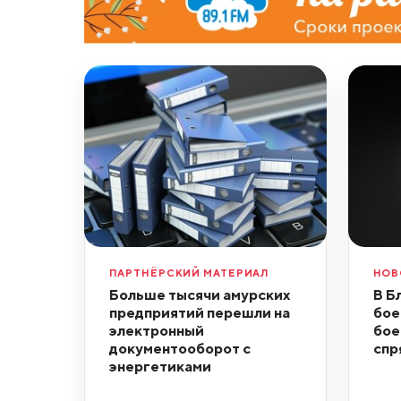
ПАРТНЁРСКИЙ МАТЕРИАЛ
НОВ
Больше тысячи амурских
В Б
предприятий перешли на
бое
электронный
бое
документооборот с
спр
энергетиками