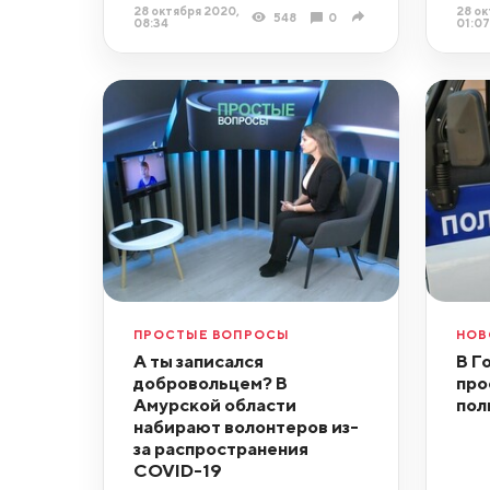
28 октября 2020,
28 ок
548
0
08:34
01:07
ПРОСТЫЕ ВОПРОСЫ
НОВ
А ты записался
В Г
добровольцем? В
про
Амурской области
пол
набирают волонтеров из-
за распространения
COVID-19