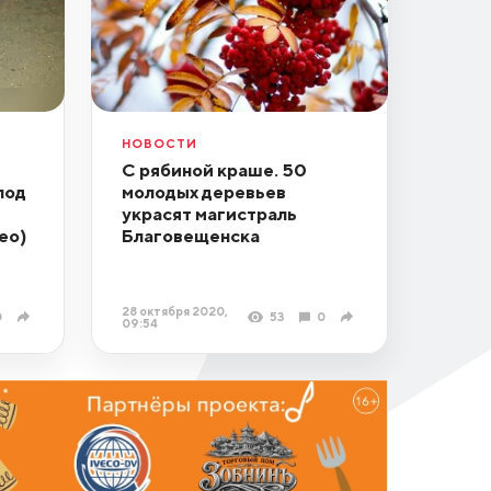
НОВОСТИ
С рябиной краше. 50
под
молодых деревьев
украсят магистраль
ео)
Благовещенска
28 октября 2020,
0
53
0
09:54