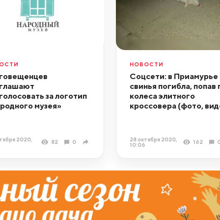
ОСТИ
НОВОСТИ
говещенцев
Соцсети: в Приамурье
глашают
свинья погибла, попав 
голосовать за логотип
колеса элитного
родного музея»
кроссовера (фото, вид
тября 2020,
28 октября 2020,
82
0
162
10:06