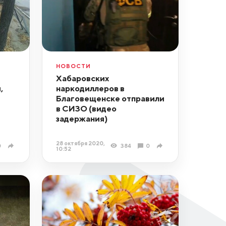
НОВОСТИ
Хабаровских
,
наркодиллеров в
Благовещенске отправили
в СИЗО (видео
задержания)
28 октября 2020,
0
384
0
10:52