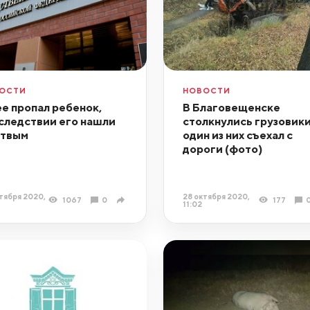
ОСТИ
НОВОСТИ
ее пропал ребенок,
В Благовещенске
следствии его нашли
столкнулись грузовики
твым
один из них съехал с
дороги (фото)
тября 2020,
28 октября 2020,
1067
0
177
11:02