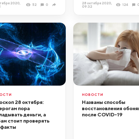
тября 2020,
28 октября 2020,
52
0
124
2
09:32
ОСТИ
НОВОСТИ
оскоп 28 октября:
Названы способы
ерогам пора
восстановления обоня
ладывать деньги, а
после COVID-19
ам стоит проверять
 факты