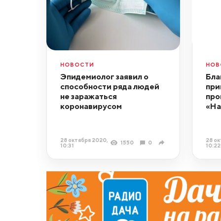
НОВОСТИ
НОВ
Эпидемиолог заявил о
Бла
способности ряда людей
при
не заражаться
про
коронавирусом
«На
28 октября 2020,
28 ок
1550
0
10:31
10:22