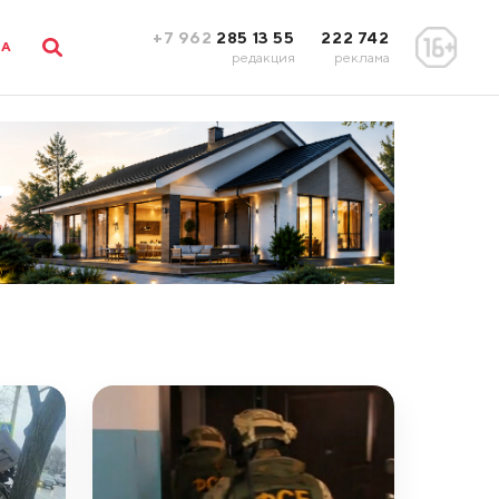
+7 962
285 13 55
222 742
ЛА
редакция
реклама