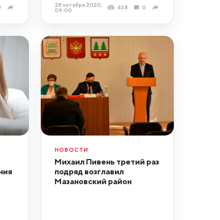
28 октября 2020,
0
438
0
09:00
НОВОСТИ
Михаил Пивень третий раз
ния
подряд возглавил
Мазановский район