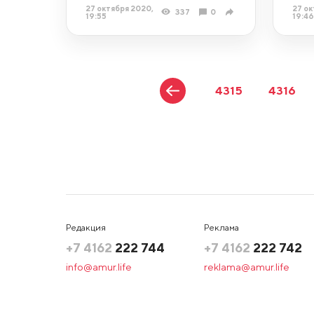
27 октября 2020,
27 ок
337
0
19:55
19:46
4315
4316
Редакция
Реклама
+7 4162
222 744
+7 4162
222 742
info@amur.life
reklama@amur.life