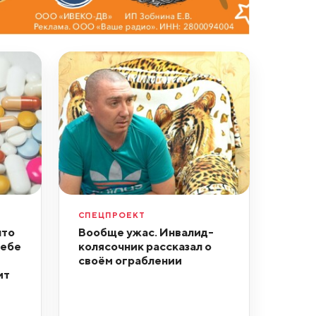
СПЕЦПРОЕКТ
что
Вообще ужас. Инвалид-
себе
колясочник рассказал о
своём ограблении
ит