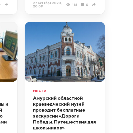
27 октября 2020,
0
118
0
20:09
МЕСТА
Амурский областной
ы и
краеведческий музей
й
проводит бесплатные
о
экскурсии «Дороги
ами
Победы. Путешествия для
школьников»