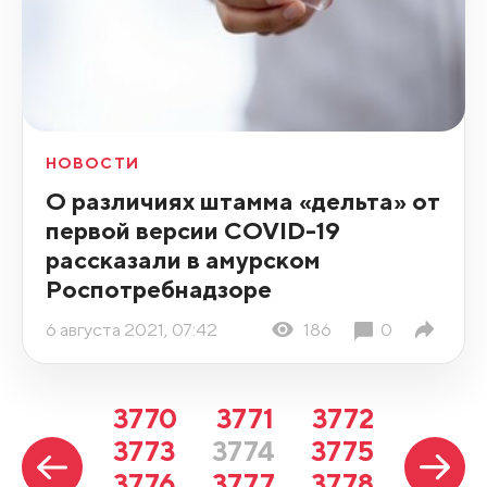
НОВОСТИ
О различиях штамма «дельта» от
первой версии COVID-19
рассказали в амурском
Роспотребнадзоре
6 августа 2021, 07:42
186
0
3770
3771
3772
3773
3774
3775
3776
3777
3778