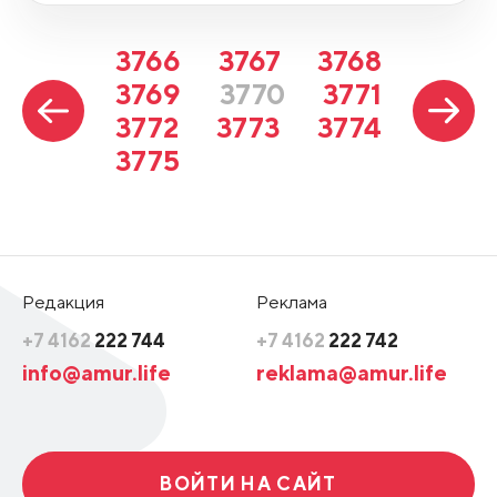
3766
3767
3768
3769
3770
3771
3772
3773
3774
3775
Редакция
Реклама
+7 4162
222 744
+7 4162
222 742
info@amur.life
reklama@amur.life
ВОЙТИ НА САЙТ