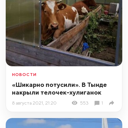
НОВОСТИ
«Шикарно потусили». В Тынде
накрыли телочек-хулиганок
8 августа 2021, 21:20
553
1