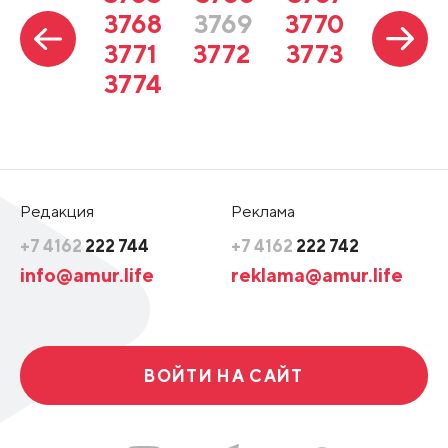
3768
3769
3770
3771
3772
3773
3774
Редакция
Реклама
+7 4162
222 744
+7 4162
222 742
info@amur.life
reklama@amur.life
ВОЙТИ НА САЙТ