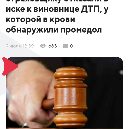
иске к виновнице ДТП, у
которой в крови
обнаружили промедол
9 июля, 13:39
683
0