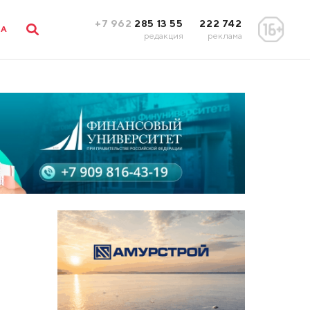
+7 962
285 13 55
222 742
ЛА
редакция
реклама