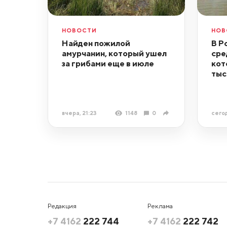
НОВОСТИ
НОВ
Найден пожилой
В Р
амурчанин, который ушел
сре
за грибами еще в июле
кот
тыс
вчера, 21:23
1148
0
сегод
Редакция
Реклама
+7 4162
222 744
+7 4162
222 742