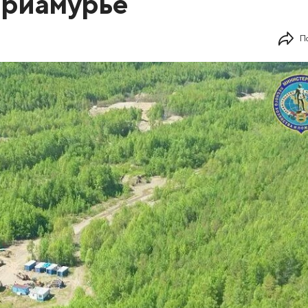
Приамурье
П