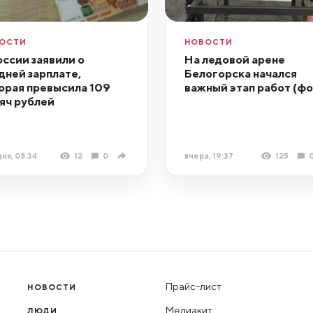
ОСТИ
НОВОСТИ
оссии заявили о
На ледовой арене
дней зарплате,
Белогорска начался
орая превысила 109
важный этап работ (фо
яч рублей
ня, 08:34
12
0
вчера, 19:37
125
Прайс-лист
НОВОСТИ
Медиакит
ЛЮДИ