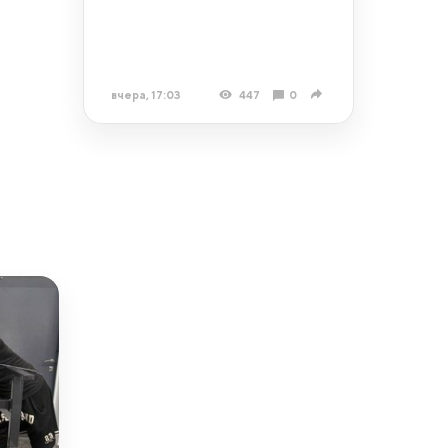
вчера, 17:03
447
0