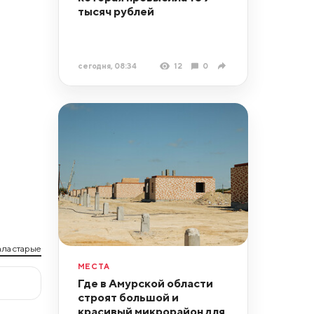
тысяч рублей
сегодня, 08:34
12
0
ла старые
МЕСТА
Где в Амурской области
строят большой и
красивый микрорайон для