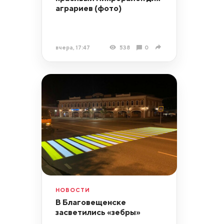
аграриев (фото)
вчера, 17:47
538
0
НОВОСТИ
В Благовещенске
засветились «зебры»