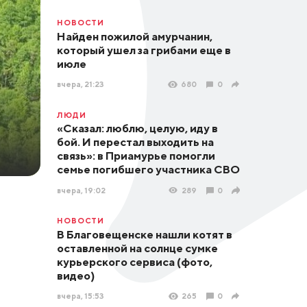
НОВОСТИ
Найден пожилой амурчанин,
который ушел за грибами еще в
июле
вчера, 21:23
680
0
ЛЮДИ
«Сказал: люблю, целую, иду в
бой. И перестал выходить на
связь»: в Приамурье помогли
семье погибшего участника СВО
вчера, 19:02
289
0
НОВОСТИ
В Благовещенске нашли котят в
оставленной на солнце сумке
курьерского сервиса (фото,
видео)
вчера, 15:53
265
0