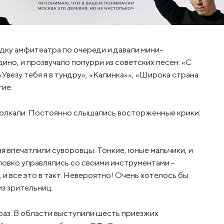
ку амфитеатра по очереди и давали мини-
ино, и прозвучало попурри из советских песен: «С
«Увезу тебя я в тундру», «Калинка»», «Широка страна
гие.
молкали. Постоянно слышались восторженные крики:
я впечатлили суворовцы. Тонкие, юные мальчики, и
ловко управлялись со своими инструментами -
 и все это в такт. Невероятно! Очень хотелось бы
из зрительниц.
 раз. В области выступили шесть приезжих