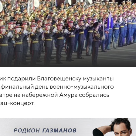
ик подарили Благовещенску музыканты
в финальный день военно-музыкального
еатре на набережной Амура собрались
ац-концерт.