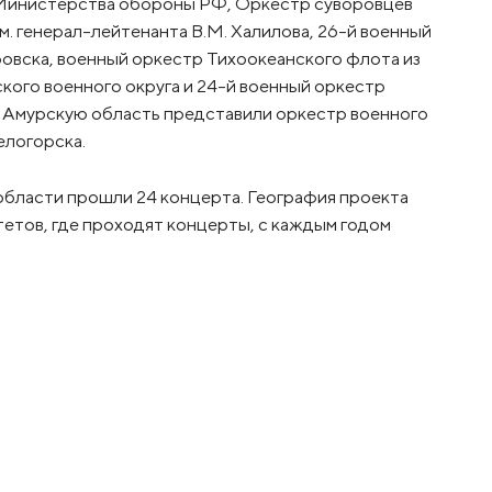
 Министерства обороны РФ, Оркестр суворовцев
. генерал-лейтенанта В.М. Халилова, 26-й военный
ровска, военный оркестр Тихоокеанского флота из
кого военного округа и 24-й военный оркестр
. Амурскую область представили оркестр военного
елогорска.
 области прошли 24 концерта. География проекта
етов, где проходят концерты, с каждым годом