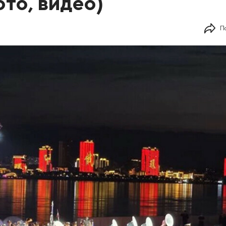
ото, видео)
П