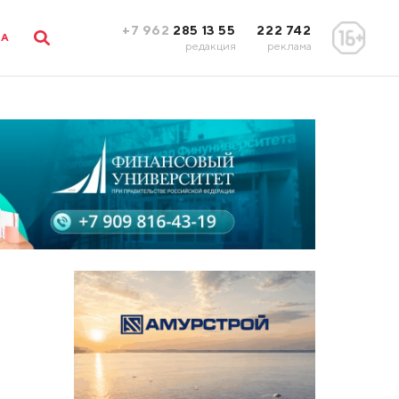
+7 962
285 13 55
222 742
ЛА
редакция
реклама