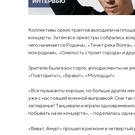
Коллективы оркестрантов выходили на площад
концерты. Затем все оркестры собрались воед
чего начинается Родина», «Течет река Волга», 
моя родная», «Смелость строит города» и дру
Зрители были в восторге, аплодисменты не у
«Повторить!», «Браво!», «Молодцы!».
«Все музыканты хороши, но больше других мен
уже с настоящей военной выправкой. Они так 
загляденье! Танцевали и играли одновременно,
побывать на их концерте», - поделилась одна 
«Виват, Амур!» прошел в регионе в четвертый