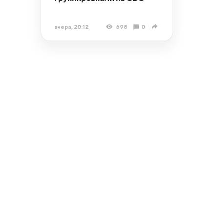
вчера, 20:12
698
0