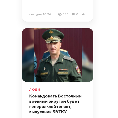
сегодня, 10:24
156
0
ЛЮДИ
Командовать Восточным
военным округом будет
генерал-лейтенант,
выпускник БВТКУ