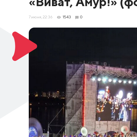
«Виват, Амур!» (ф
7 июня, 22:36
1543
0