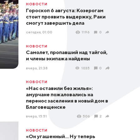
НОВОСТИ
Гороскоп 6 августа: Козерогам
стоит проявить выдержку, Раки
смогут завершить дела
сегодня, 01:00
1196
0
НОВОСТИ
Самолет, пропавший над тайгой,
и члены экипажа найдены
вчера, 21:38
1035
0
НОВОСТИ
«Нас оставили без жилья»:
амурчане пожаловались на
перенос заселения в новый дом в
Благовещенске
вчера, 15:51
506
2
НОВОСТИ
«Он угашенный... Ну теперь