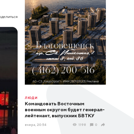
оделиться
ЛЮДИ
Командовать Восточным
военным округом будет генерал-
лейтенант, выпускник БВТКУ
вчера, 20:54
1198
0