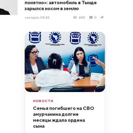
понятно»: автомобиль в Тынде
зарылся носом в землю
сегодня, 08:43
480
0
НОВОСТИ
Семья погибшего на СВО
амурчанина долгие
месяцы ждала ордена
сына