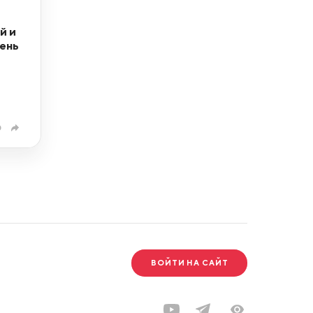
й и
вень
0
ВОЙТИ НА САЙТ