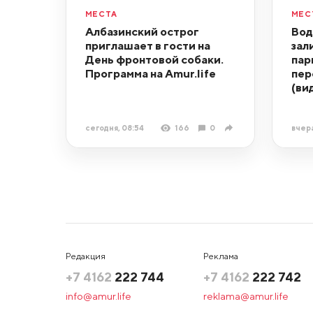
МЕСТА
МЕС
Албазинский острог
Вод
приглашает в гости на
зал
День фронтовой собаки.
пар
Программа на Amur.life
пер
(ви
сегодня, 08:54
166
0
вчера
Редакция
Реклама
+7 4162
222 744
+7 4162
222 742
info@amur.life
reklama@amur.life