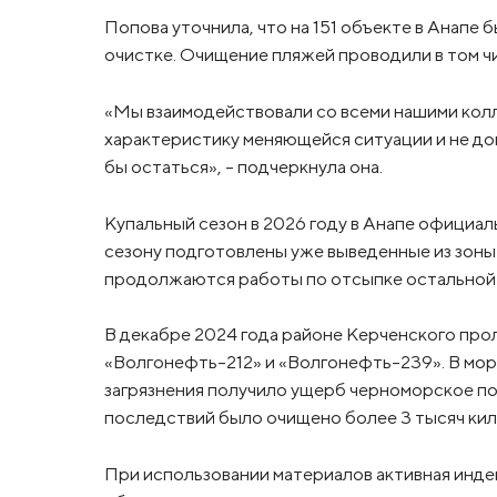
Попова уточнила, что на 151 объекте в Анапе
очистке. Очищение пляжей проводили в том ч
«Мы взаимодействовали со всеми нашими колл
характеристику меняющейся ситуации и не доп
бы остаться», – подчеркнула она.
Купальный сезон в 2026 году в Анапе официаль
сезону подготовлены уже выведенные из зоны
продолжаются работы по отсыпке остальной
В декабре 2024 года районе Керченского про
«Волгонефть-212» и «Волгонефть-239». В мор
загрязнения получило ущерб черноморское по
последствий было очищено более 3 тысяч кил
При использовании материалов активная инде