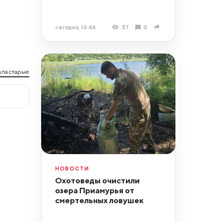
сегодня, 16:44
57
0
ла старые
НОВОСТИ
Охотоведы очистили
озера Приамурья от
смертельных ловушек