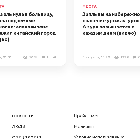
ТА
МЕСТА
а хлынула в больницу,
Заплывы на набережно
ила подземные
спасение урожая: уро
ковки: апокалипсис
Амура повышается с
ежил китайский город
каждым днем (видео)
део)
, 21:01
1084
1
5 августа, 15:32
1739
Прайс-лист
НОВОСТИ
Медиакит
ЛЮДИ
Условия использования
СПЕЦПРОЕКТ