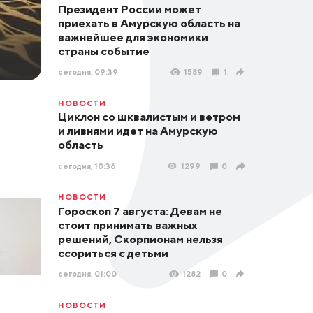
Президент России может
приехать в Амурскую область на
важнейшее для экономики
страны событие
сегодня, 09:39
1589
1
НОВОСТИ
Циклон со шквалистым и ветром
и ливнями идет на Амурскую
область
сегодня, 10:36
1299
0
НОВОСТИ
Гороскоп 7 августа: Девам не
стоит принимать важных
решений, Скорпионам нельзя
ссориться с детьми
сегодня, 01:00
1282
0
НОВОСТИ