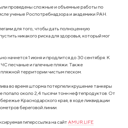
 были проведены сложные и объемные работы по
исле ученые Роспотребнадзора и академики РАН.
егами для того, чтобы дать полноценную
устить никакого риска для здоровья, который мог
но начнется 1 июня и продлится до 30 сентября. К
 ЧС песчаные и галечные пляжи. Также
 пляжной территории чистым песком.
лива во время шторма потерпели крушение танкеры
е попало около 2,4 тысячи тонн нефтепродуктов. От
бережье Краснодарского края, в ходе ликвидации
ометров береговой линии.
ксируемая гиперссылка на сайт
AMUR.LIFE