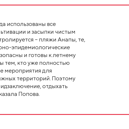
гда использованы все
льтивации и засыпки чистым
тролируется – пляжи Анапы, те,
арно-эпидемиологические
зопасны и готовы к летнему
ы тем, кто уже полностью
е мероприятия для
яжных территорий. Поэтому
эпидзаключение, отдыхать
казала Попова.