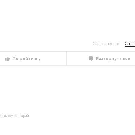
Сначала новые
Снача
По рейтингу
Развернуть все
авить комментарий.