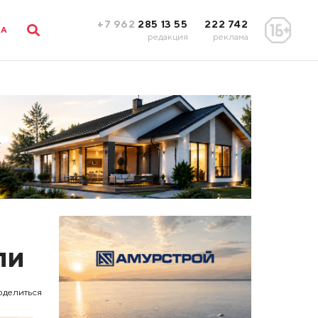
+7 962
285 13 55
222 742
ЛА
редакция
реклама
ли
оделиться