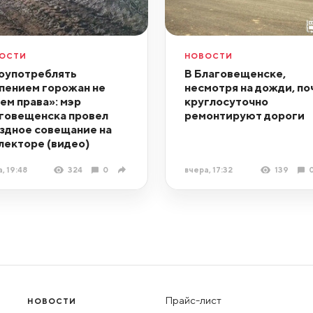
ОСТИ
НОВОСТИ
оупотреблять
В Благовещенске,
пением горожан не
несмотря на дожди, по
ем права»: мэр
круглосуточно
говещенска провел
ремонтируют дороги
здное совещание на
лекторе (видео)
, 19:48
324
0
вчера, 17:32
139
Прайс-лист
НОВОСТИ