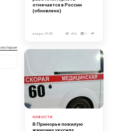
отмечается в России
(обновлено)
вчера, 19:55
416
1
ла старые
НОВОСТИ
В Приморье пожилую
женщину укусила