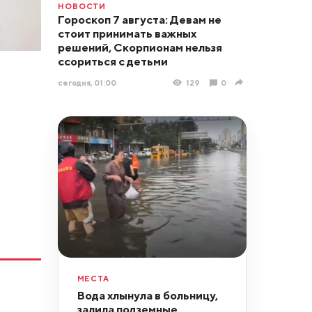
НОВОСТИ
Гороскоп 7 августа: Девам не
стоит принимать важных
решений, Скорпионам нельзя
ссориться с детьми
сегодня, 01:00
129
0
МЕСТА
Вода хлынула в больницу,
залила подземные