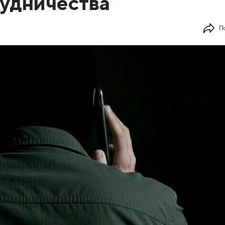
удничества
П