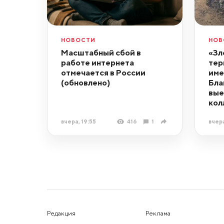
НОВОСТИ
НОВ
Масштабный сбой в
«Зл
работе интернета
тер
отмечается в России
име
(обновлено)
Бла
вые
кол
вчера, 19:55
416
1
вчера
Редакция
Реклама