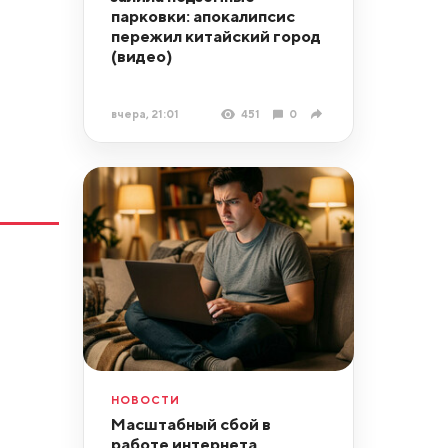
парковки: апокалипсис
пережил китайский город
(видео)
вчера, 21:01
451
0
НОВОСТИ
Масштабный сбой в
работе интернета