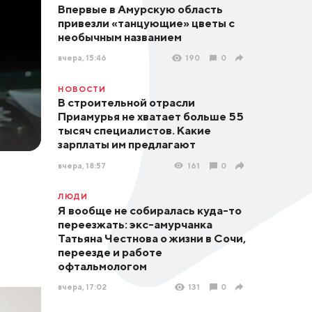
Впервые в Амурскую область
привезли «танцующие» цветы с
необычным названием
вчера, 15:46
190
0
НОВОСТИ
В строительной отрасли
Приамурья не хватает больше 55
тысяч специалистов. Какие
зарплаты им предлагают
вчера, 18:57
161
0
ЛЮДИ
Я вообще не собиралась куда-то
переезжать: экс-амурчанка
Татьяна Честнова о жизни в Сочи,
переезде и работе
офтальмологом
вчера, 17:02
131
0