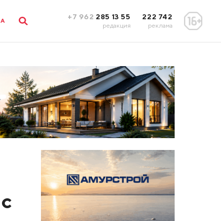
+7 962
285 13 55
222 742
ЛА
редакция
реклама
 с