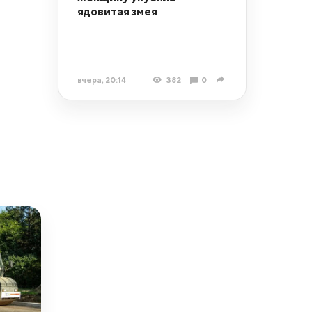
ядовитая змея
вчера, 20:14
382
0