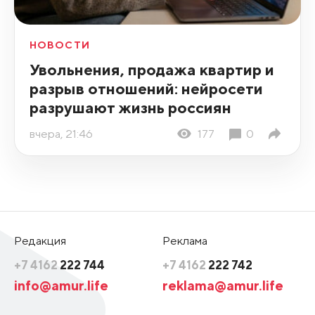
НОВОСТИ
Увольнения, продажа квартир и
разрыв отношений: нейросети
разрушают жизнь россиян
вчера, 21:46
177
0
Редакция
Реклама
+7 4162
222 744
+7 4162
222 742
info@amur.life
reklama@amur.life