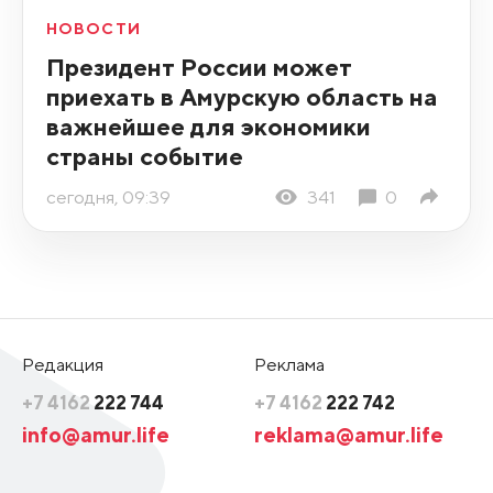
НОВОСТИ
Президент России может
приехать в Амурскую область на
важнейшее для экономики
страны событие
сегодня, 09:39
341
0
Редакция
Реклама
+7 4162
222 744
+7 4162
222 742
info@amur.life
reklama@amur.life