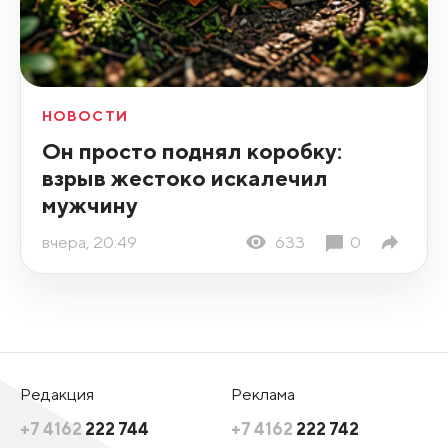
НОВОСТИ
Он просто поднял коробку:
взрыв жестоко искалечил
мужчину
вчера, 20:49
633
0
Редакция
Реклама
+7 4162
222 744
+7 4162
222 742