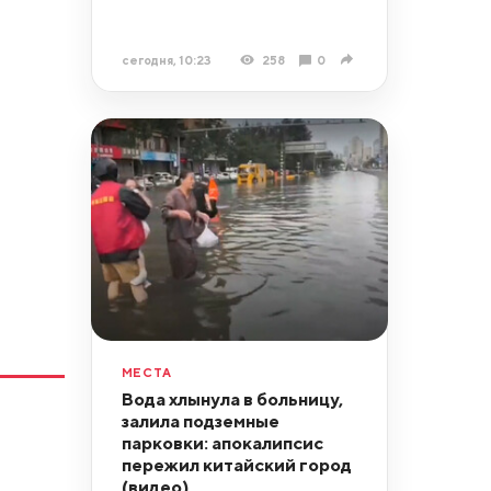
сегодня, 10:23
258
0
МЕСТА
Вода хлынула в больницу,
залила подземные
парковки: апокалипсис
пережил китайский город
(видео)