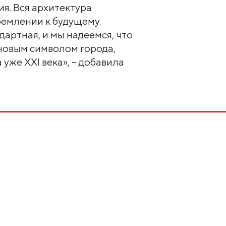
ия. Вся архитектура
ремлении к будущему.
дартная, и мы надеемся, что
новым символом города,
 уже XXI века», – добавила