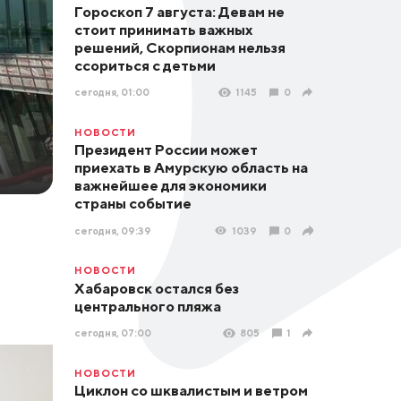
Гороскоп 7 августа: Девам не
стоит принимать важных
решений, Скорпионам нельзя
ссориться с детьми
сегодня, 01:00
1145
0
НОВОСТИ
Президент России может
приехать в Амурскую область на
важнейшее для экономики
страны событие
сегодня, 09:39
1039
0
НОВОСТИ
Хабаровск остался без
центрального пляжа
сегодня, 07:00
805
1
НОВОСТИ
Циклон со шквалистым и ветром