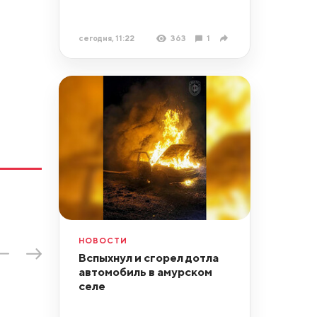
сегодня, 11:22
363
1
НОВОСТИ
Вспыхнул и сгорел дотла
автомобиль в амурском
селе