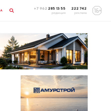
+7 962
285 13 55
222 742
ЛА
редакция
реклама