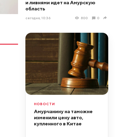
и ливнями идет на Амурскую
область
сегодня, 10:36
800
0
НОВОСТИ
Амурчанину на таможне
изменили цену авто,
купленного в Китае