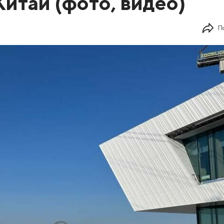
итай (фото, видео)
П