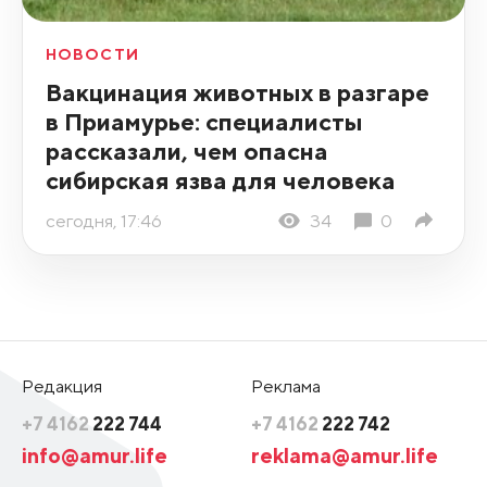
НОВОСТИ
Вакцинация животных в разгаре
в Приамурье: специалисты
рассказали, чем опасна
сибирская язва для человека
сегодня, 17:46
34
0
Редакция
Реклама
+7 4162
222 744
+7 4162
222 742
info@amur.life
reklama@amur.life