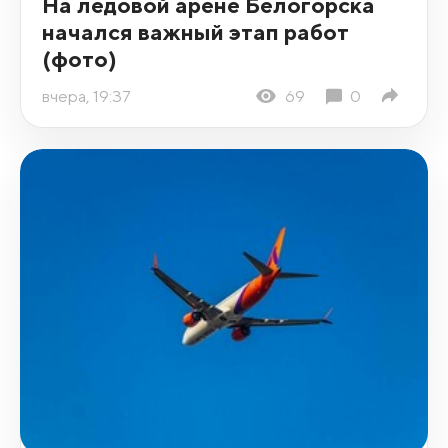
На ледовой арене Белогорска
начался важный этап работ
(фото)
вчера, 19:37
69
0