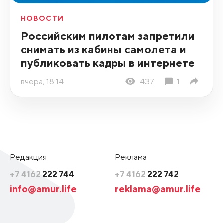
НОВОСТИ
Российским пилотам запретили
снимать из кабины самолета и
публиковать кадры в интернете
вчера, 18:14
437
1
Редакция
Реклама
+7 4162
222 744
+7 4162
222 742
info@amur.life
reklama@amur.life