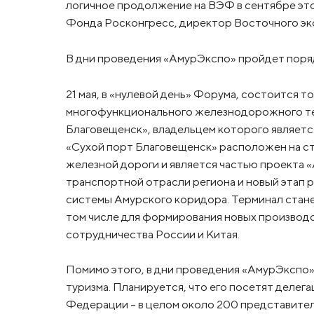
логичное продолжение на ВЭФ в сентябре это
Фонда Росконгресс, директор Восточного эк
В дни проведения «АмурЭкспо» пройдет поря
21 мая, в «нулевой день» Форума, состоится 
многофункционального железнодорожного те
Благовещенск», владельцем которого являет
«Сухой порт Благовещенск» расположен на с
железной дороги и является частью проекта 
транспортной отрасли региона и новый этап 
системы Амурского коридора. Терминал стане
том числе для формирования новых производс
сотрудничества России и Китая.
Помимо этого, в дни проведения «АмурЭксп
туризма. Планируется, что его посетят делег
Федерации – в целом около 200 представите