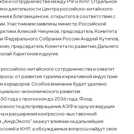
жбе и сотрудничестве между РФ и КНР. Отдельное
лено деятельности Центра российско-китайского
ния в Благовещенске, открытого в соответствии с
и. Участниками заявлены министр Российской
Арктики Алексей Чекунков, председатель Комитета
ии Федерального Собрания России Андрей Кутепов,
яоян, председатель Комитета по развитию Дальнего
олай Харитонов и другие.
 российско-китайского сотрудничества и охватит
просы: от развития туризма и креативной индустрии
их коридоров. Особое внимание будет уделено
оциально-экономического развития
30 года с прогнозом до 2036 года. Фонд
можности для превращения АЭФ в одну из ведущих
она и расширения конгрессно-выставочной
я „АмурЭкспо“ окажут влияние на дальнейшее
ссией и КНР, а обсуждаемые вопросы найдут свое