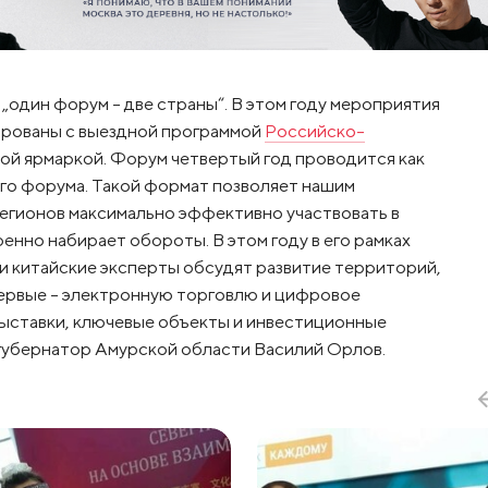
один форум – две страны“. В этом году мероприятия
ированы с выездной программой
Российско-
й ярмаркой. Форум четвертый год проводится как
го форума. Такой формат позволяет нашим
регионов максимально эффективно участвовать в
енно набирает обороты. В этом году в его рамках
и китайские эксперты обсудят развитие территорий,
впервые – электронную торговлю и цифровое
выставки, ключевые объекты и инвестиционные
 губернатор Амурской области Василий Орлов.