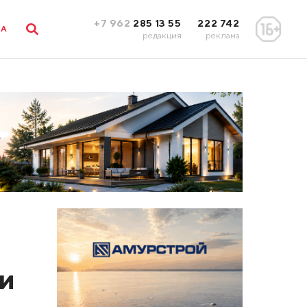
+7 962
285 13 55
222 742
ЛА
редакция
реклама
 и