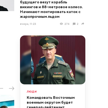
будущего везут корабль
викингов и 88-метровое колесо.
Начинают монтировать каток с
жаропрочным льдом
вчера, 11:23
274
2
ЛЮДИ
Командовать Восточным
военным округом будет
генерал-лейтенант,