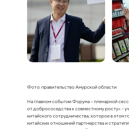
Фото: правительство Амурской области
На главном событии Форума – пленарной сесс
от добрососедства к совместному росту» – у
китайского сотрудничества, которое в этом 
китайских отношений партнерства и стратеги