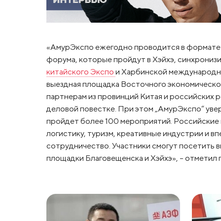
«АмурЭкспо ежегодно проводится в формате „
форума, которые пройдут в Хэйхэ, синхрониз
китайского Экспо
и Харбинской международно
выездная площадка Восточного экономическо
партнерам из провинций Китая и российских 
деловой повестке. При этом „АмурЭкспо“ увер
пройдет более 100 мероприятий. Российские 
логистику, туризм, креативные индустрии и 
сотрудничество. Участники смогут посетить 
площадки Благовещенска и Хэйхэ», – отметил