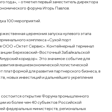
го года», – отметил первый заместитель директора
ономического форума Игорь Павлов.
дка 100 мероприятий.
торжественная церемония запуска нулевого этапа
рминального комплекса «Сухой порт
ся ООО «Октет Сервис». Контейнерный терминал
танции Березовский-Восточный Забайкальской
«Амурский коридор». Это значимое событие для
развития внешнеэкономической логистической
т платформой для развития партнерского бизнеса, в
тв, новых инвестиций и дальнейшего укрепления
о» состоится открытие Форума промышленного
ации из более чем 40 субъектов Российской
лей федеральных министерств, региональных