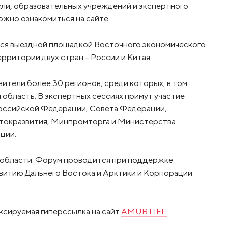
сли, образовательных учреждений и экспертного
жно ознакомиться на сайте.
ся выездной площадкой Восточного экономического
рритории двух стран – России и Китая.
ители более 30 регионов, среди которых, в том
 область. В экспертных сессиях примут участие
оссийской Федерации, Совета Федерации,
токразвития, Минпромторга и Министерства
ции.
 области. Форум проводится при поддержке
итию Дальнего Востока и Арктики и Корпорации
ксируемая гиперссылка на сайт
AMUR.LIFE