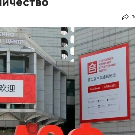
ничество
П