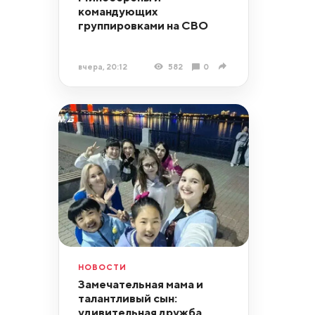
командующих
группировками на СВО
вчера, 20:12
582
0
НОВОСТИ
Замечательная мама и
талантливый сын:
удивительная дружба