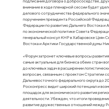
подписания договора о добрососедстве, дру
внимание в ходе пленарной сессии будет уде
делового сотрудничества федерального значе
поручением президента Российской Федераци
Федерации по развитию Дальнего Востока и 
по экономической политике Совета Федерац
генеральный консул КНР в Хабаровске Цзян С
Востока и Арктики Государственной думы Ник
«Форум затронет ключевые вопросы развития
самые актуальные для бизнеса обеих стран во
до ключевых задач в расширении логистическ
вопросам, связанным с проектом Стратегии с
Дальневосточного федерального округа до 20
Росконгресс видит широкий потенциал и воз
площадок для экономического развития реги
деятельности. Убежден, что итоги проведени
развитие дружественных отношений между Ро