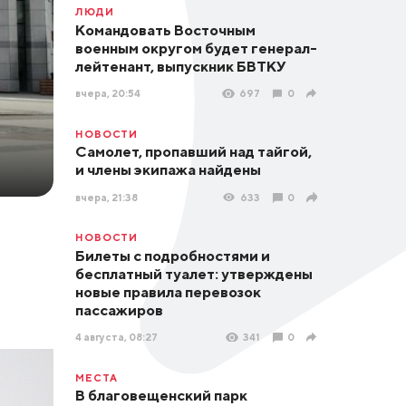
ЛЮДИ
Командовать Восточным
военным округом будет генерал-
лейтенант, выпускник БВТКУ
вчера, 20:54
697
0
НОВОСТИ
Самолет, пропавший над тайгой,
и члены экипажа найдены
вчера, 21:38
633
0
НОВОСТИ
Билеты с подробностями и
бесплатный туалет: утверждены
новые правила перевозок
пассажиров
4 августа, 08:27
341
0
МЕСТА
В благовещенский парк