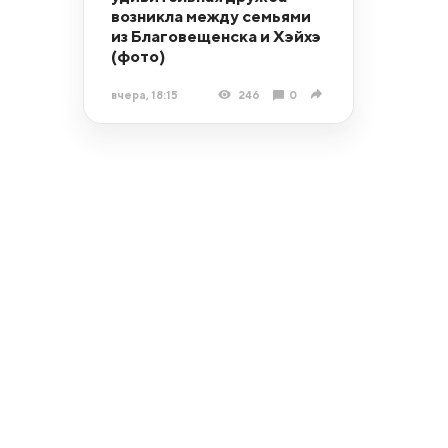
возникла между семьями
из Благовещенска и Хэйхэ
(фото)
вчера, 18:15
246
0