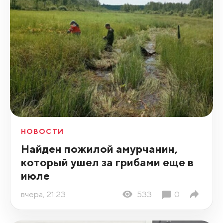
НОВОСТИ
Найден пожилой амурчанин,
который ушел за грибами еще в
июле
вчера, 21:23
533
0