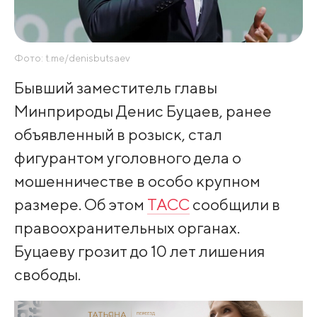
Фото: t.me/denisbutsaev
Бывший заместитель главы
Минприроды Денис Буцаев, ранее
объявленный в розыск, стал
фигурантом уголовного дела о
мошенничестве в особо крупном
размере. Об этом
ТАСС
сообщили в
правоохранительных органах.
Буцаеву грозит до 10 лет лишения
свободы.