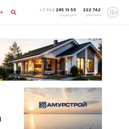
+7 962
285 13 55
222 742
ЛА
редакция
реклама
а