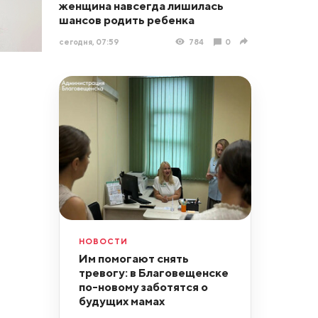
женщина навсегда лишилась
шансов родить ребенка
сегодня, 07:59
784
0
НОВОСТИ
Им помогают снять
тревогу: в Благовещенске
по-новому заботятся о
будущих мамах