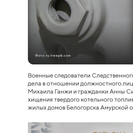
Фото: ru.freepik.com
Военные следователи Следственног
дела в отношении должностного л
Михаила Ганжи и гражданки Анны С
хищения твердого котельного топли
жилых домов Белогорска Амурской област