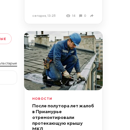
сегодня, 13:25
14
0
НЫЕ
ла старые
НОВОСТИ
После полутора лет жалоб
в Приамурье
отремонтировали
протекающую крышу
МКД