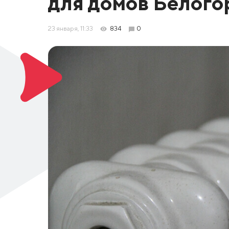
для домов Белого
23 января, 11:33
834
0