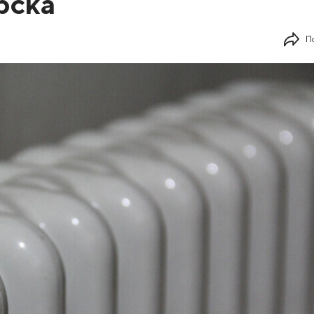
рска
П