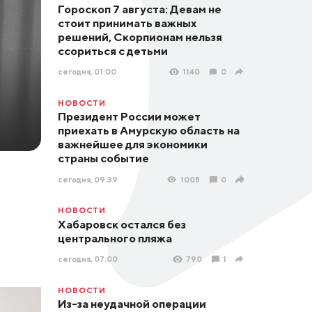
Гороскоп 7 августа: Девам не
стоит принимать важных
решений, Скорпионам нельзя
ссориться с детьми
сегодня, 01:00
1140
0
НОВОСТИ
Президент России может
приехать в Амурскую область на
важнейшее для экономики
страны событие
сегодня, 09:39
1005
0
НОВОСТИ
Хабаровск остался без
центрального пляжа
сегодня, 07:00
790
1
НОВОСТИ
Из-за неудачной операции