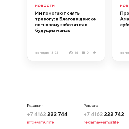
НОВОСТИ
НОВ
Им помогают снять
Про
тревогу: в Благовещенске
Аму
по-новому заботятся о
суб
будущих мамах
сегодня, 13:25
14
0
сегод
Редакция
Реклама
+7 4162
222 744
+7 4162
222 742
info@amur.life
reklama@amur.life