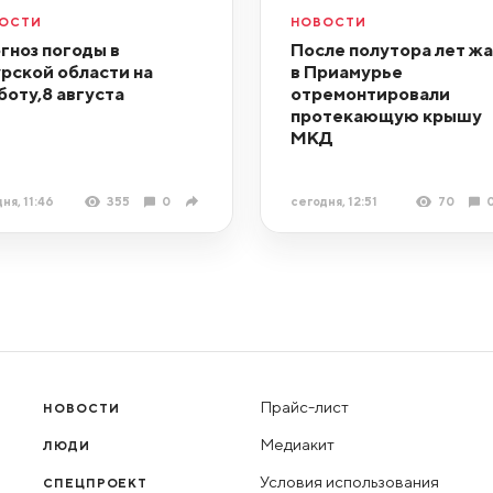
ОСТИ
НОВОСТИ
гноз погоды в
После полутора лет ж
рской области на
в Приамурье
боту,8 августа
отремонтировали
протекающую крышу
МКД
ня, 11:46
355
0
сегодня, 12:51
70
Прайс-лист
НОВОСТИ
Медиакит
ЛЮДИ
Условия использования
СПЕЦПРОЕКТ