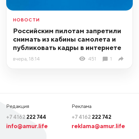
НОВОСТИ
Российским пилотам запретили
снимать из кабины самолета и
публиковать кадры в интернете
вчера, 18:14
451
1
Редакция
Реклама
+7 4162
222 744
+7 4162
222 742
info@amur.life
reklama@amur.life