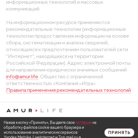
информационных технологий и массовых
коммуникаций
На информационном ресурсе применяются
рекомендательные технологии (информационные
технологии предоставления информации на основе
сбора, систематизации и анализа сведений,
относящихся к предпочтениям пользователей сети
"Интернет", находящихся на территории
Российской Федерации). Адрес электронной почты
для направления юридически значимых сообщений:
info@amur.life
. Общество с ограниченной
ответственностью «Компания «Игра».
Правила применения рекомендательных технологий
Нажав кнопку «Принять», Вы даете свое
согласие
на
обработку файлов cookie вашего браузера и
использование аналитических сервисов
ПРИНЯТЬ
Yandex.Metrika, LiveInternet и Top.mail.ru в