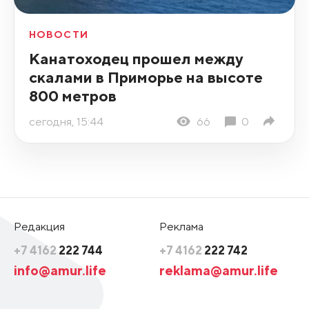
НОВОСТИ
Канатоходец прошел между
скалами в Приморье на высоте
800 метров
сегодня, 15:44
66
0
Редакция
Реклама
+7 4162
222 744
+7 4162
222 742
info@amur.life
reklama@amur.life