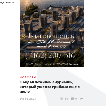
оделиться
НОВОСТИ
Найден пожилой амурчанин,
который ушел за грибами еще в
июле
вчера, 21:23
61
0