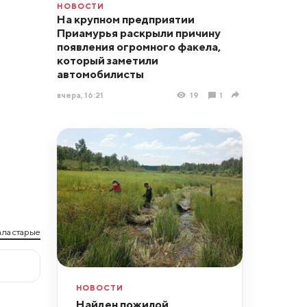
НОВОСТИ
На крупном предприятии
Приамурья раскрыли причину
появления огромного факела,
который заметили
автомобилисты
вчера, 16:21
19
1
ла старые
НОВОСТИ
Найден пожилой