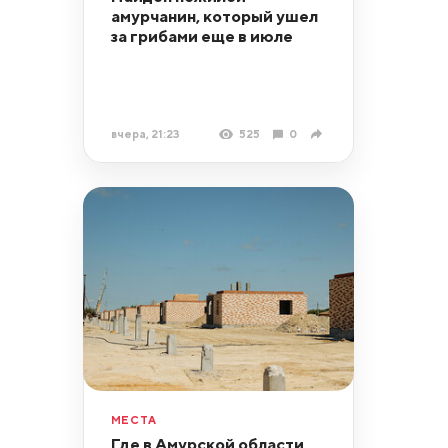
амурчанин, который ушел
за грибами еще в июле
вчера, 21:23
525
0
МЕСТА
Где в Амурской области