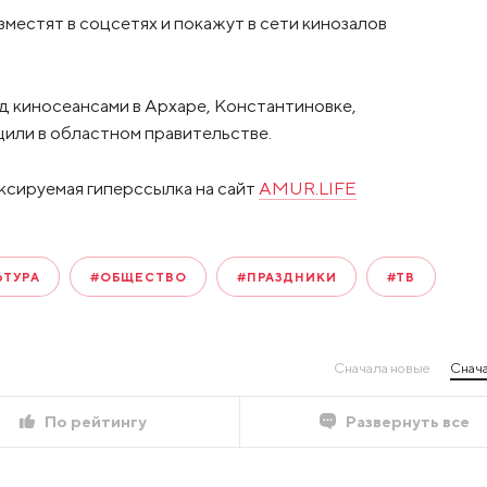
зместят в соцсетях и покажут в сети кинозалов
д киносеансами в Архаре, Константиновке,
или в областном правительстве.
ксируемая гиперссылка на сайт
AMUR.LIFE
ЬТУРА
#ОБЩЕСТВО
#ПРАЗДНИКИ
#ТВ
Сначала новые
Снача
По рейтингу
Развернуть все