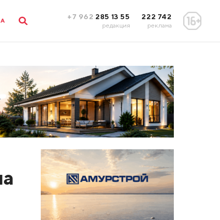
+7 962
285 13 55
222 742
ЛА
редакция
реклама
на