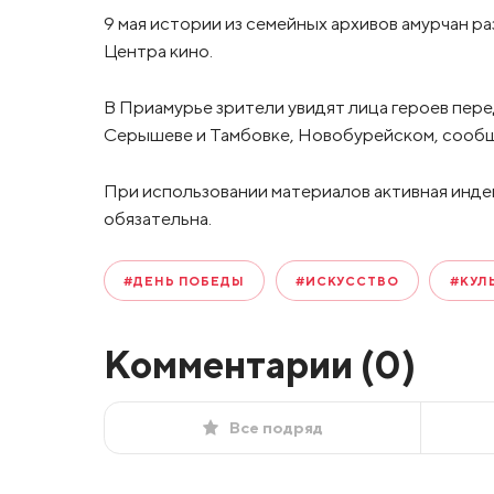
9 мая истории из семейных архивов амурчан ра
Центра кино.
В Приамурье зрители увидят лица героев пере
Серышеве и Тамбовке, Новобурейском, сообщ
При использовании материалов активная инде
обязательна.
#ДЕНЬ ПОБЕДЫ
#ИСКУССТВО
#КУЛ
Комментарии (
0
)
Все подряд