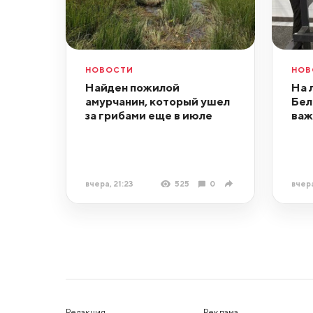
НОВОСТИ
НОВ
Найден пожилой
На 
амурчанин, который ушел
Бел
за грибами еще в июле
важ
вчера, 21:23
525
0
вчера
Редакция
Реклама