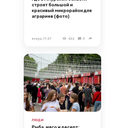
строят большой и
красивый микрорайон для
аграриев (фото)
вчера, 17:47
432
0
ЛЮДИ
Рыба, мясо и десерт: