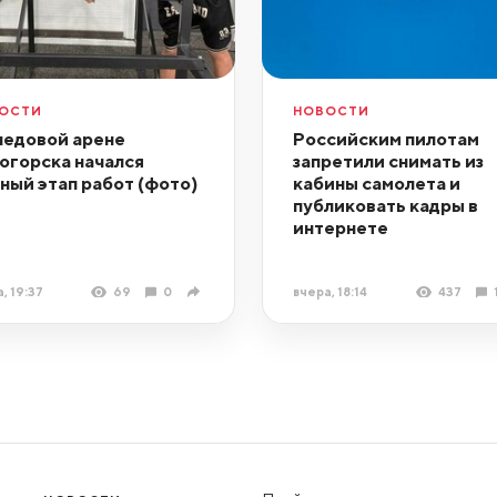
ОСТИ
НОВОСТИ
ледовой арене
Российским пилотам
огорска начался
запретили снимать из
ный этап работ (фото)
кабины самолета и
публиковать кадры в
интернете
, 19:37
69
0
вчера, 18:14
437