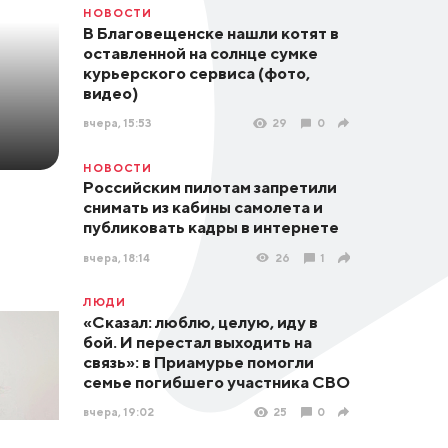
НОВОСТИ
В Благовещенске нашли котят в
оставленной на солнце сумке
курьерского сервиса (фото,
видео)
вчера, 15:53
29
0
НОВОСТИ
Российским пилотам запретили
снимать из кабины самолета и
публиковать кадры в интернете
вчера, 18:14
26
1
ЛЮДИ
«Сказал: люблю, целую, иду в
бой. И перестал выходить на
связь»: в Приамурье помогли
семье погибшего участника СВО
вчера, 19:02
25
0