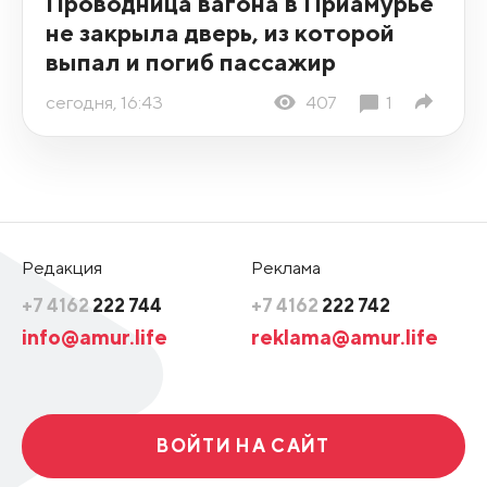
Проводница вагона в Приамурье
не закрыла дверь, из которой
выпал и погиб пассажир
сегодня, 16:43
407
1
Редакция
Реклама
+7 4162
222 744
+7 4162
222 742
info@amur.life
reklama@amur.life
ВОЙТИ НА САЙТ