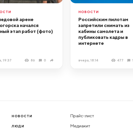
ОСТИ
НОВОСТИ
ледовой арене
Российским пилотам
огорска начался
запретили снимать из
ный этап работ (фото)
кабины самолета и
публиковать кадры в
интернете
, 19:37
86
0
вчера, 18:14
477
Прайс-лист
НОВОСТИ
Медиакит
ЛЮДИ