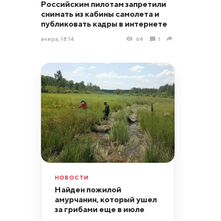
Российским пилотам запретили
снимать из кабины самолета и
публиковать кадры в интернете
вчера, 18:14
64
1
НОВОСТИ
Найден пожилой
амурчанин, который ушел
за грибами еще в июле