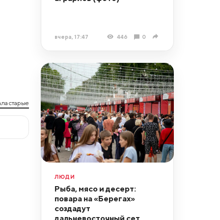
вчера, 17:47
446
0
ла старые
ЛЮДИ
Рыба, мясо и десерт:
повара на «Берегах»
создадут
дальневосточный сет