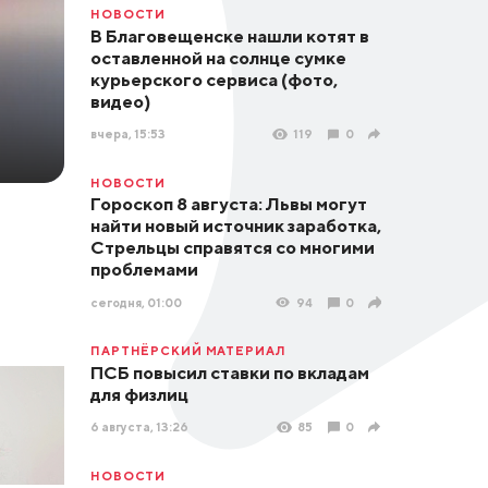
НОВОСТИ
В Благовещенске нашли котят в
оставленной на солнце сумке
курьерского сервиса (фото,
видео)
вчера, 15:53
119
0
НОВОСТИ
Гороскоп 8 августа: Львы могут
найти новый источник заработка,
Стрельцы справятся со многими
проблемами
сегодня, 01:00
94
0
ПАРТНЁРСКИЙ МАТЕРИАЛ
ПСБ повысил ставки по вкладам
для физлиц
6 августа, 13:26
85
0
НОВОСТИ