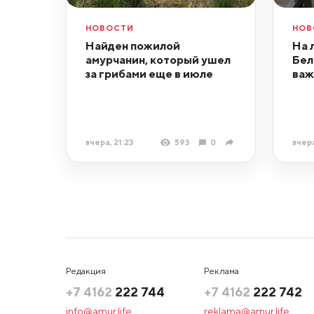
НОВОСТИ
НОВ
Найден пожилой
На 
амурчанин, который ушел
Бел
за грибами еще в июле
важ
вчера, 21:23
593
0
вчера
Редакция
Реклама
+7 4162
222 744
+7 4162
222 742
info@amur.life
reklama@amur.life