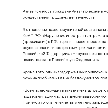
Как выяснилось, граждане Китая приехали в Р
осуществляли трудовую деятельность.
В отношении правонарушителей составлены а
КоАП РФ: «Нарушение иностранным граждани
(проживания) в РФ, выразившиеся в несоответ
осуществление иностранным гражданином или
Российской Федерации»; «Нарушение иностр
правил въезда в Российскую Федерацию».
Кроме того, один из задержанных привлечен 
режима пребывания в РФ без документов, по
«Всем правонарушителя назначены штрафы от 
подвергнут административному выдворению п
Помимо этого, в течение пяти лет ему запрещ