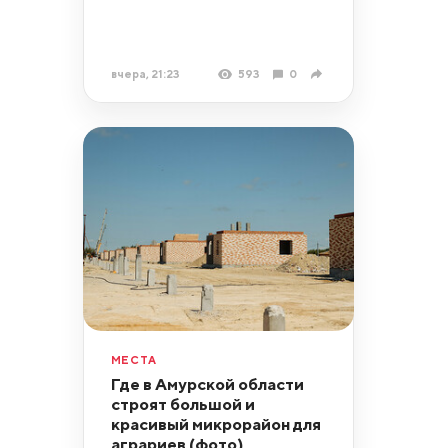
вчера, 21:23
593
0
МЕСТА
Где в Амурской области
строят большой и
красивый микрорайон для
аграриев (фото)