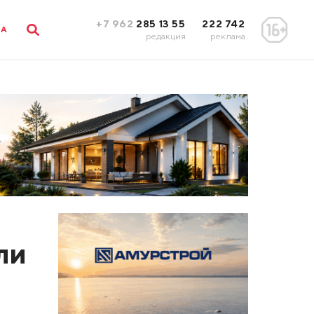
+7 962
285 13 55
222 742
ЛА
редакция
реклама
ли