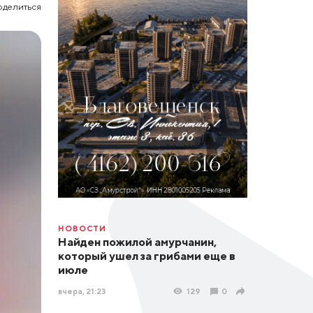
оделиться
НОВОСТИ
Найден пожилой амурчанин,
который ушел за грибами еще в
июле
вчера, 21:23
129
0