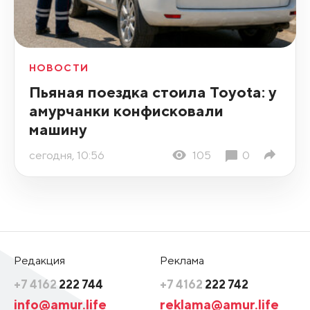
НОВОСТИ
Пьяная поездка стоила Toyota: у
амурчанки конфисковали
машину
сегодня, 10:56
105
0
Редакция
Реклама
+7 4162
222 744
+7 4162
222 742
info@amur.life
reklama@amur.life