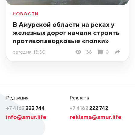
НОВОСТИ
В Амурской области на реках у
железных дорог начали строить
противопаводковые «полки»
сегодня, 13:30
138
0
Редакция
Реклама
+7 4162
222 744
+7 4162
222 742
info@amur.life
reklama@amur.life