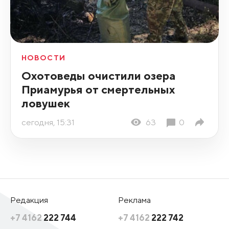
НОВОСТИ
Охотоведы очистили озера
Приамурья от смертельных
ловушек
сегодня, 15:31
63
0
Редакция
Реклама
+7 4162
222 744
+7 4162
222 742