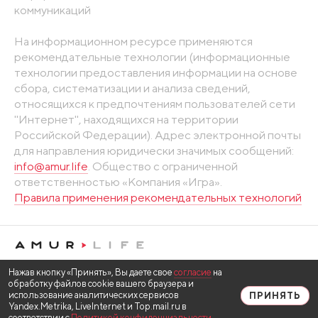
коммуникаций
На информационном ресурсе применяются
рекомендательные технологии (информационные
технологии предоставления информации на основе
сбора, систематизации и анализа сведений,
относящихся к предпочтениям пользователей сети
"Интернет", находящихся на территории
Российской Федерации). Адрес электронной почты
для направления юридически значимых сообщений:
info@amur.life
. Общество с ограниченной
ответственностью «Компания «Игра».
Правила применения рекомендательных технологий
Нажав кнопку «Принять», Вы даете свое
согласие
на
обработку файлов cookie вашего браузера и
использование аналитических сервисов
ПРИНЯТЬ
Yandex.Metrika, LiveInternet и Top.mail.ru в
соответствии с
Политикой конфиденциальности
.