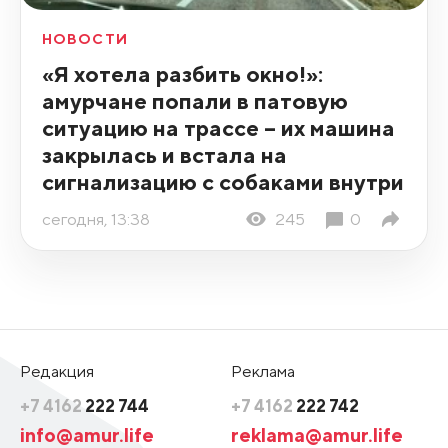
НОВОСТИ
«Я хотела разбить окно!»:
амурчане попали в патовую
ситуацию на трассе – их машина
закрылась и встала на
сигнализацию с собаками внутри
сегодня, 13:38
245
0
Редакция
Реклама
+7 4162
222 744
+7 4162
222 742
info@amur.life
reklama@amur.life