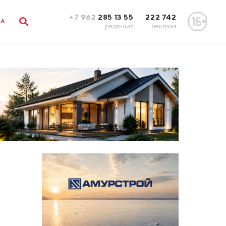
+7 962
285 13 55
222 742
ЛА
редакция
реклама