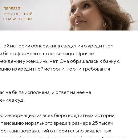
итной истории обнаружила сведения о кредитном
ый был оформлен на третье лицо. Причем
еждении у женщины нет. Она обращалась к банку с
ию из кредитной истории, но эти требования
я не была исполнена, и ответ на неё не
ния в суд.
ю информацию из всех бюро кредитных историй,
мпенсацию морального вреда в размере 25 тысяч
доставил возражений относительно заявленных