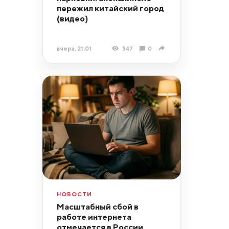
пережил китайский город
(видео)
вчера, 21:01
547
0
НОВОСТИ
Масштабный сбой в
работе интернета
отмечается в России