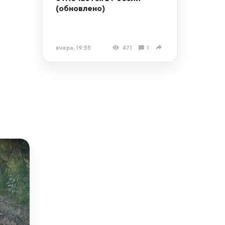
(обновлено)
вчера, 19:55
471
1