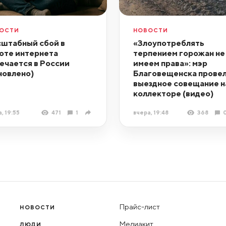
ОСТИ
НОВОСТИ
штабный сбой в
«Злоупотреблять
оте интернета
терпением горожан не
ечается в России
имеем права»: мэр
новлено)
Благовещенска прове
выездное совещание н
коллекторе (видео)
, 19:55
471
1
вчера, 19:48
368
Прайс-лист
НОВОСТИ
Медиакит
ЛЮДИ