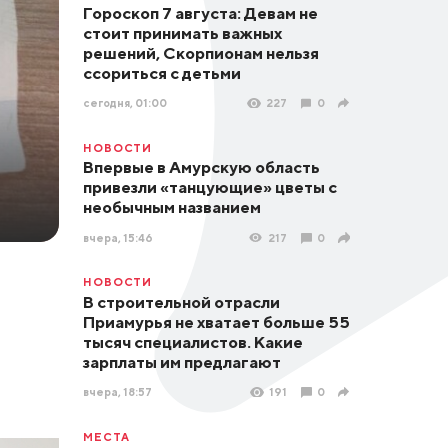
Гороскоп 7 августа: Девам не
стоит принимать важных
решений, Скорпионам нельзя
ссориться с детьми
сегодня, 01:00
227
0
НОВОСТИ
Впервые в Амурскую область
привезли «танцующие» цветы с
необычным названием
вчера, 15:46
217
0
НОВОСТИ
В строительной отрасли
Приамурья не хватает больше 55
тысяч специалистов. Какие
зарплаты им предлагают
вчера, 18:57
191
0
МЕСТА