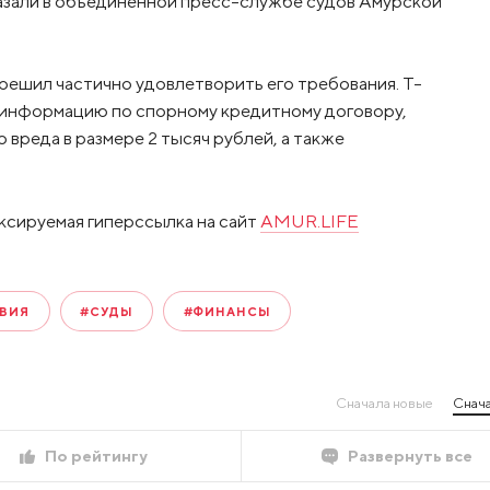
сказали в объединенной пресс-службе судов Амурской
 решил частично удовлетворить его требования. Т-
и информацию по спорному кредитному договору,
вреда в размере 2 тысяч рублей, а также
ксируемая гиперссылка на сайт
AMUR.LIFE
ВИЯ
#СУДЫ
#ФИНАНСЫ
Сначала новые
Снача
По рейтингу
Развернуть все