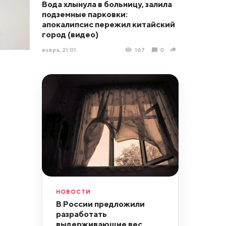
Вода хлынула в больницу, залила
подземные парковки:
апокалипсис пережил китайский
город (видео)
вчера, 21:01
167
0
НОВОСТИ
В России предложили
разработать
выдерживающие вес