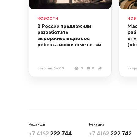
НОВОСТИ
НОВ
В России предложили
Мас
разработать
раб
выдерживающие вес
отм
ребенка москитные сетки
(об
сегодня, 06:00
0
0
вчера
Редакция
Реклама
+7 4162
222 744
+7 4162
222 742