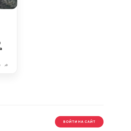
л
а
0
ВОЙТИ НА САЙТ