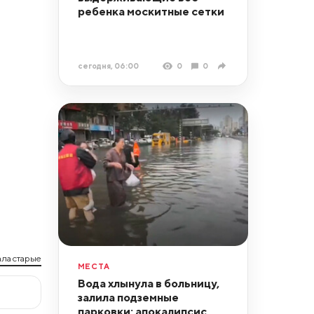
ребенка москитные сетки
сегодня, 06:00
0
0
ла старые
МЕСТА
Вода хлынула в больницу,
залила подземные
парковки: апокалипсис