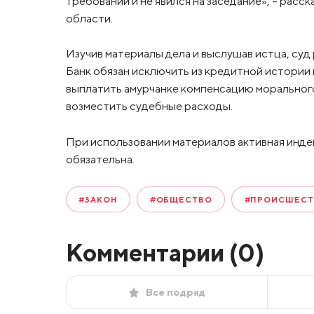
требований и не явился на заседание», – рас
области.
Изучив материалы дела и выслушав истца, суд
Банк обязан исключить из кредитной истори
выплатить амурчанке компенсацию морального 
возместить судебные расходы.
При использовании материалов активная инде
обязательна.
#ЗАКОН
#ОБЩЕСТВО
#ПРОИСШЕСТ
Комментарии (
0
)
Все подряд