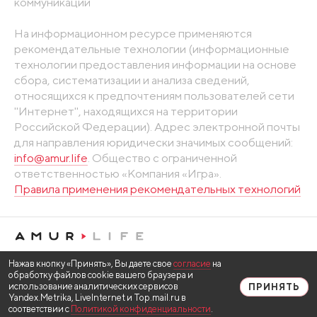
коммуникаций
На информационном ресурсе применяются
рекомендательные технологии (информационные
технологии предоставления информации на основе
сбора, систематизации и анализа сведений,
относящихся к предпочтениям пользователей сети
"Интернет", находящихся на территории
Российской Федерации). Адрес электронной почты
для направления юридически значимых сообщений:
info@amur.life
. Общество с ограниченной
ответственностью «Компания «Игра».
Правила применения рекомендательных технологий
Нажав кнопку «Принять», Вы даете свое
согласие
на
обработку файлов cookie вашего браузера и
использование аналитических сервисов
ПРИНЯТЬ
Yandex.Metrika, LiveInternet и Top.mail.ru в
соответствии с
Политикой конфиденциальности
.