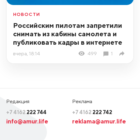
НОВОСТИ
Российским пилотам запретили
снимать из кабины самолета и
публиковать кадры в интернете
вчера, 18:14
499
1
Редакция
Реклама
+7 4162
222 744
+7 4162
222 742
info@amur.life
reklama@amur.life