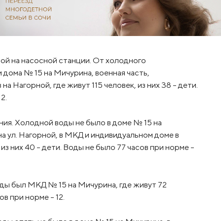
бой на насосной станции. От холодного
ома № 15 на Мичурина, военная часть,
а Нагорной, где живут 115 человек, из них 38 – дети.
2.
ия. Холодной воды не было в доме № 15 на
 на ул. Нагорной, в МКД и индивидуальном доме в
из них 40 – дети. Воды не было 77 часов при норме –
оды был МКД № 15 на Мичурина, где живут 72
ов при норме – 12.