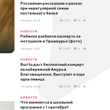
Россиянам рассказали о рисках
при нерегулярной смене
постельного белья
сегодня, 16:23
3191
0
НОВОСТИ
Ребенок разбился насмерть на
мотоцикле в Приамурье (фото)
сегодня, 12:57
3050
0
НОВОСТИ
Burito даст бесплатный концерт
на набережной Амура в
Благовещенске. Выступит и еще
одна певица
сегодня, 14:04
3013
0
НОВОСТИ
Что изменится в школьной
программе с 1 сентября?