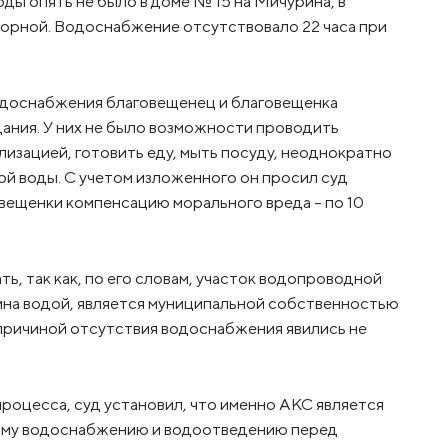
оды опять не было в доме № 15 на Мичурина, в
агорной. Водоснабжение отсутствовало 22 часа при
 водоснабжения благовещенец и благовещенка
ания. У них не было возможности проводить
лизацией, готовить еду, мыть посуду, неоднократно
ой воды. С учетом изложенного он просил суд
овещенки компенсацию морального вреда – по 10
ть, так как, по его словам, участок водопроводной
на водой, является муниципальной собственностью
 причиной отсутствия водоснабжения явились не
процесса, суд установил, что именно АКС является
ному водоснабжению и водоотведению перед