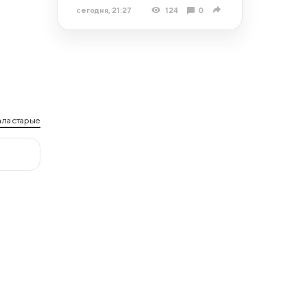
сегодня, 21:27
124
0
ла старые