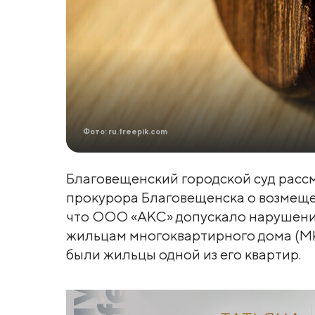
Фото: ru.freepik.com
Благовещенский городской суд расс
прокурора Благовещенска о возмещен
что ООО «АКС» допускало нарушени
жильцам многоквартирного дома (МКД
были жильцы одной из его квартир.