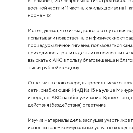
И, наконец, 26 января вышел из строя насос. В
военной части и 11 частных жилых домах на Н
норме – 12.
Истец указал, что из-за долгого отсутствия
испытывали нравственные и физические страд
процедуры личной гигиены, пользоваться кана
приходилось тратить деньги па привоз питьев
взыскать с АКС в пользу благовещенца и благ
тысяч рублей каждому.
Ответчик в свою очередь просил в иске отказа
сети, снабжающий МКД № 15 на улице Мичури
и передан АКС на обслуживание. Кроме того,
действия (бездействия) ответчика.
Изучив материалы дела, заслушав участников 
исполнителем коммунальных услуг по холод