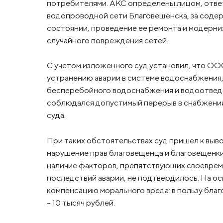
потребителями. АКС определены лицом, отве
водопроводной сети Благовещенска, за соде
состоянии, проведение ее ремонта и модерни
случайного повреждения сетей.
С учетом изложенного суд установил, что О
устранению аварии в системе водоснабжения,
бесперебойного водоснабжения и водоотведен
соблюдался допустимый перерыв в снабжении
суда.
При таких обстоятельствах суд пришел к выво
нарушение прав благовещенца и благовещенки
наличие факторов, препятствующих своевре
последствий аварии, не подтвердилось. На о
компенсацию морального вреда: в пользу благ
– 10 тысяч рублей.