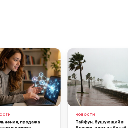
ОСТИ
НОВОСТИ
льнения, продажа
Тайфун, бушующий в
ртир и разрыв
Японии, идет на Китай,