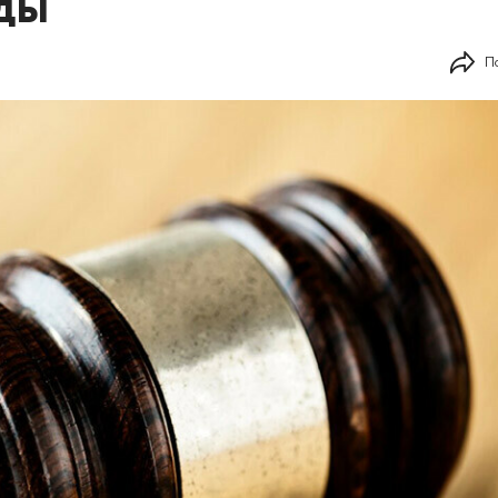
оды
П