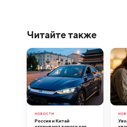
Читайте также
НОВОСТИ
НОВ
Россия и Китай
Уво
открывают дороги для
ква