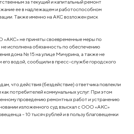
тственным за текущий и капитальный ремонт
ржание ее в надлежащем и работоспособном
зации. Также именно на АКС возложен риск
ОО «АКС» не приняты своевременные меры по
 не исполнена обязанность по обеспечению
ия дома № 15 на улице Мичурина, а также не
 его водой, сообщили в пресс-службе городского
дам, что действия (бездействие) ответчика повлекли
 как потребителей коммунальных услуг. При этом
менному проведению ремонтных работ и устранению
сновании изложенного суд взыскал с ООО «АКС»
овещенца – 10 тысяч рублей и в пользу благовещенки