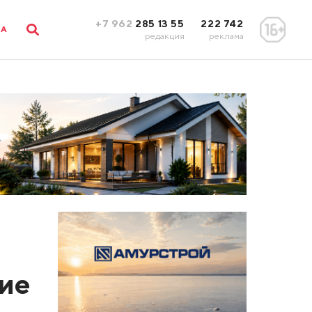
+7 962
285 13 55
222 742
ЛА
редакция
реклама
вие