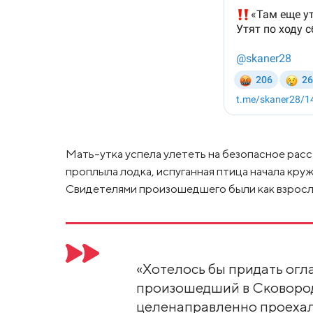
Мать-утка успела улететь на безопасное расст
проплыла лодка, испуганная птица начала круж
Свидетелями произошедшего были как взрослы
«Хотелось бы придать огл
произошедший в Сковород
целенаправленно проехал