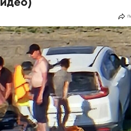
идео)
П