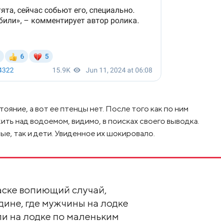
ояние, а вот ее птенцы нет. После того как по ним
ить над водоемом, видимо, в поисках своего выводка.
е, так и дети. Увиденное их шокировало.
аске вопиющий случай,
ине, где мужчины на лодке
и на лодке по маленьким