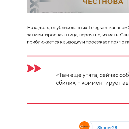
На кадрах, опубликованных Telegram-каналом S
за ними взрослая птица, вероятно, их мать. С
приближается к выводку и проезжает прямо по
«Там еще утята, сейчас соб
сбили», – комментирует ав