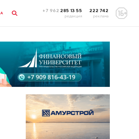
+7 962
285 13 55
222 742
ЛА
редакция
реклама