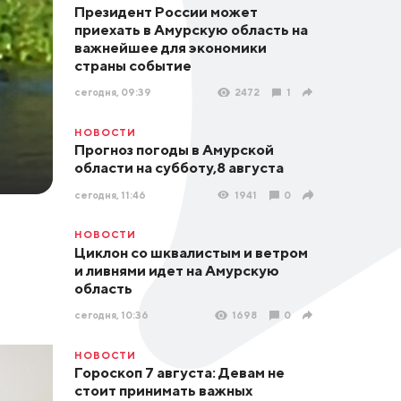
Президент России может
приехать в Амурскую область на
важнейшее для экономики
страны событие
сегодня, 09:39
2472
1
НОВОСТИ
Прогноз погоды в Амурской
области на субботу,8 августа
сегодня, 11:46
1941
0
НОВОСТИ
Циклон со шквалистым и ветром
и ливнями идет на Амурскую
область
сегодня, 10:36
1698
0
НОВОСТИ
Гороскоп 7 августа: Девам не
стоит принимать важных