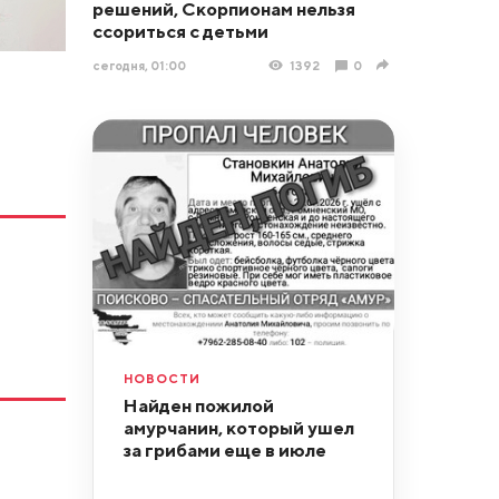
решений, Скорпионам нельзя
ссориться с детьми
сегодня, 01:00
1392
0
НОВОСТИ
Найден пожилой
амурчанин, который ушел
за грибами еще в июле