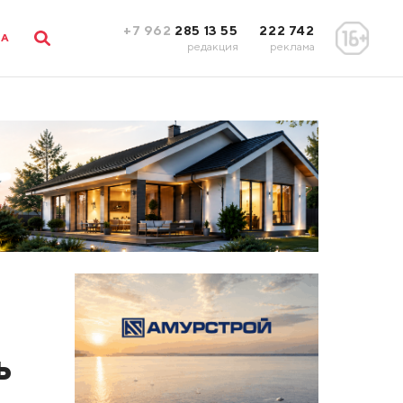
+7 962
285 13 55
222 742
ЛА
редакция
реклама
ь