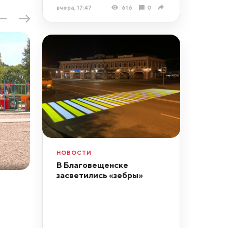
вчера, 17:47
616
0
НОВОСТИ
В Благовещенске
засветились «зебры»