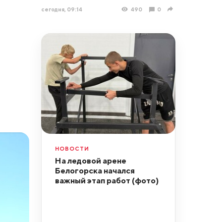
сегодня, 09:14
490
0
НОВОСТИ
На ледовой арене
Белогорска начался
важный этап работ (фото)