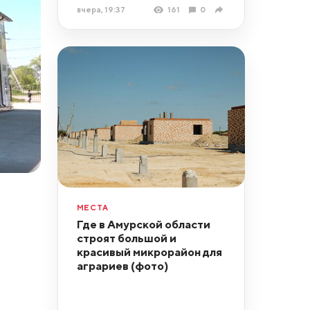
вчера, 19:37
161
0
МЕСТА
Где в Амурской области
строят большой и
красивый микрорайон для
аграриев (фото)