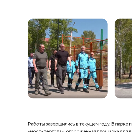
Работы завершились в текущем году. В парке 
«мост-пергола», огороженная площадка для д