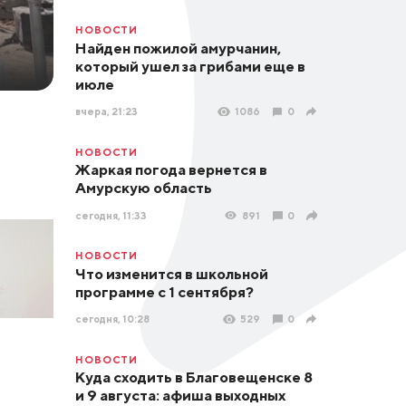
НОВОСТИ
Найден пожилой амурчанин,
который ушел за грибами еще в
июле
вчера, 21:23
1086
0
НОВОСТИ
Жаркая погода вернется в
Амурскую область
сегодня, 11:33
891
0
НОВОСТИ
Что изменится в школьной
программе с 1 сентября?
сегодня, 10:28
529
0
НОВОСТИ
Куда сходить в Благовещенске 8
и 9 августа: афиша выходных