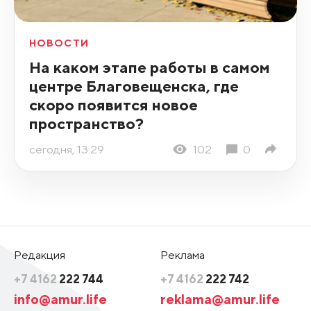
НОВОСТИ
На каком этапе работы в самом
центре Благовещенска, где
скоро появится новое
пространство?
сегодня, 13:29
102
0
Редакция
Реклама
+7 4162
222 744
+7 4162
222 742
info@amur.life
reklama@amur.life