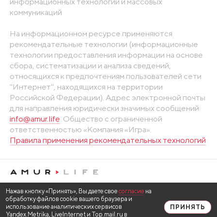
информационных технологий и массовых
коммуникаций
На информационном ресурсе применяются
рекомендательные технологии (информационные
технологии предоставления информации на основе
сбора, систематизации и анализа сведений,
относящихся к предпочтениям пользователей сети
"Интернет", находящихся на территории
Российской Федерации). Адрес электронной почты
для направления юридически значимых сообщений:
info@amur.life
. Общество с ограниченной
ответственностью «Компания «Игра».
Правила применения рекомендательных технологий
Нажав кнопку «Принять», Вы даете свое
согласие
на
обработку файлов cookie вашего браузера и
использование аналитических сервисов
ПРИНЯТЬ
Yandex.Metrika, LiveInternet и Top.mail.ru в