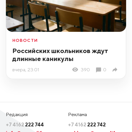
НОВОСТИ
Российских школьников ждут
длинные каникулы
вчера, 23:01
390
0
Редакция
Реклама
+7 4162
222 744
+7 4162
222 742