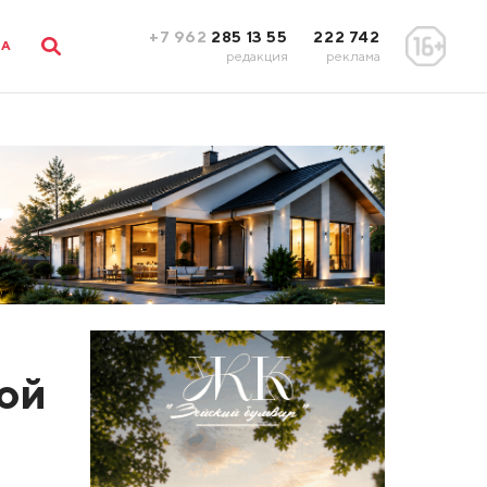
+7 962
285 13 55
222 742
ЛА
редакция
реклама
ой