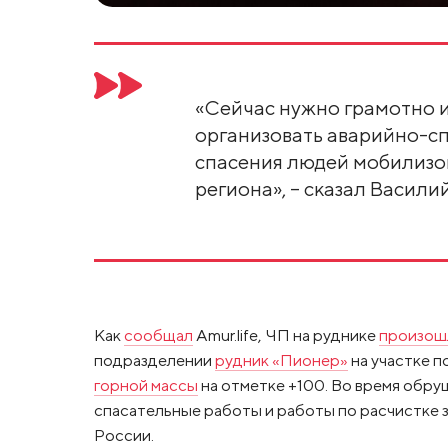
«Сейчас нужно грамотно 
организовать аварийно-с
спасения людей мобилизов
региона», – сказал Васили
Как
сообщал
Amur.life, ЧП на руднике
произош
подразделении
рудник «Пионер»
на участке 
горной массы
на отметке +100. Во время обруш
спасательные работы и работы по расчистке з
России.