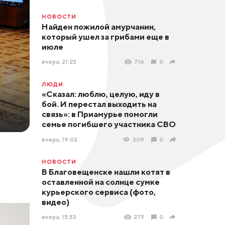
НОВОСТИ
Найден пожилой амурчанин,
который ушел за грибами еще в
июле
вчера, 21:23
716
0
ЛЮДИ
«Сказал: люблю, целую, иду в
бой. И перестал выходить на
связь»: в Приамурье помогли
семье погибшего участника СВО
вчера, 19:02
309
0
НОВОСТИ
В Благовещенске нашли котят в
оставленной на солнце сумке
курьерского сервиса (фото,
видео)
вчера, 15:53
275
0