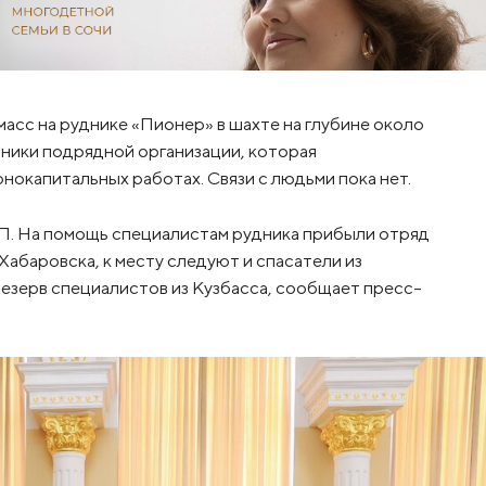
асс на руднике «Пионер» в шахте на глубине около
дники подрядной организации, которая
нокапитальных работах. Связи с людьми пока нет.
П. На помощь специалистам рудника прибыли отряд
абаровска, к месту следуют и спасатели из
резерв специалистов из Кузбасса, сообщает пресс-