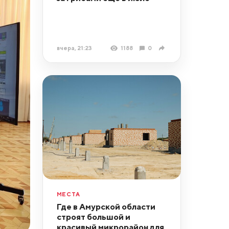
вчера, 21:23
1188
0
МЕСТА
Где в Амурской области
строят большой и
красивый микрорайон для