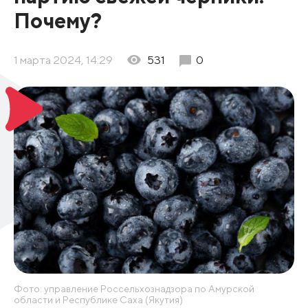
Почему?
1 марта 2024, 14:29
531
0
Фото: управление Россельхознадзора по Амурской
области и Республике Саха (Якутия)