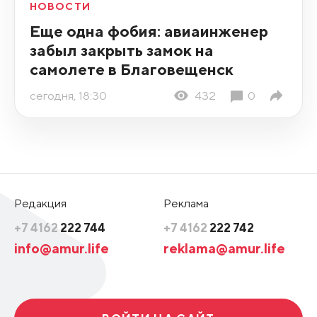
НОВОСТИ
Еще одна фобия: авиаинженер
забыл закрыть замок на
самолете в Благовещенск
сегодня, 18:30
432
0
Редакция
Реклама
+7 4162
222 744
+7 4162
222 742
info@amur.life
reklama@amur.life